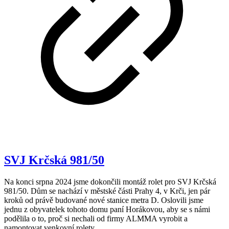
SVJ Krčská 981/50
Na konci srpna 2024 jsme dokončili montáž rolet pro SVJ Krčská
981/50. Dům se nachází v městské části Prahy 4, v Krči, jen pár
kroků od právě budované nové stanice metra D. Oslovili jsme
jednu z obyvatelek tohoto domu paní Horákovou, aby se s námi
podělila o to, proč si nechali od firmy ALMMA vyrobit a
namontovat venkovní rolety.