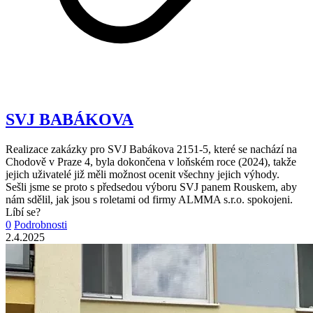
SVJ BABÁKOVA
Realizace zakázky pro SVJ Babákova 2151-5, které se nachází na
Chodově v Praze 4, byla dokončena v loňském roce (2024), takže
jejich uživatelé již měli možnost ocenit všechny jejich výhody.
Sešli jsme se proto s předsedou výboru SVJ panem Rouskem, aby
nám sdělil, jak jsou s roletami od firmy ALMMA s.r.o. spokojeni.
Líbí se?
0
Podrobnosti
2.4.2025