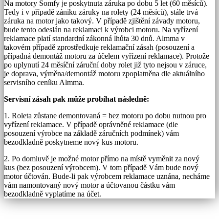
Na motory Somfy je poskytnuta záruka po dobu 5 let (60 měsíců).
Tedy i v případě zániku záruky na rolety (24 měsíců), stále trvá
záruka na motor jako takový. V případě zjištění závady motoru,
bude tento odeslán na reklamaci k výrobci motoru. Na vyřízení
reklamace platí standardní zákonná lhůta 30 dnů. Almma v
takovém případě zprostředkuje reklamační zásah (posouzení a
případná demontáž motoru za účelem vyřízení reklamace). Protože
po uplynutí 24 měsíční záruční doby rolet již tyto nejsou v záruce,
je doprava, výměna/demontáž motoru zpoplatněna dle aktuálního
servisního ceníku Almma.
Servisní zásah pak může probíhat následně:
1. Roleta zůstane demontovaná = bez motoru po dobu nutnou pro
vyřízení reklamace. V případě oprávněné reklamace (dle
posouzení výrobce na základě záručních podmínek) vám
bezodkladně poskytneme nový kus motoru.
2. Po domluvě je možné motor přímo na místě vyměnit za nový
kus (bez posouzení výrobcem). V tom případě Vám bude nový
motor účtován. Bude-li pak výrobcem reklamace uznána, necháme
vám namontovaný nový motor a účtovanou částku vám
bezodkladně vyplatíme na účet.