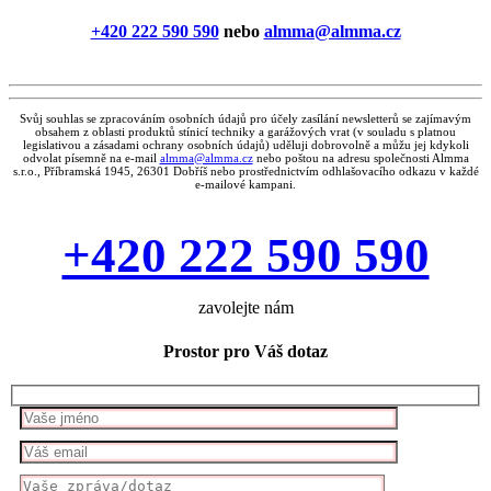
+420 222 590 590
nebo
almma@almma.cz
Svůj souhlas se zpracováním osobních údajů pro účely zasílání newsletterů se zajímavým
obsahem z oblasti produktů stínicí techniky a garážových vrat (v souladu s platnou
legislativou a zásadami ochrany osobních údajů) uděluji dobrovolně a můžu jej kdykoli
odvolat písemně na e-mail
almma@almma.cz
nebo poštou na adresu společnosti Almma
s.r.o., Příbramská 1945, 26301 Dobříš nebo prostřednictvím odhlašovacího odkazu v každé
e-mailové kampani.
+420 222 590 590
zavolejte nám
Prostor pro Váš dotaz