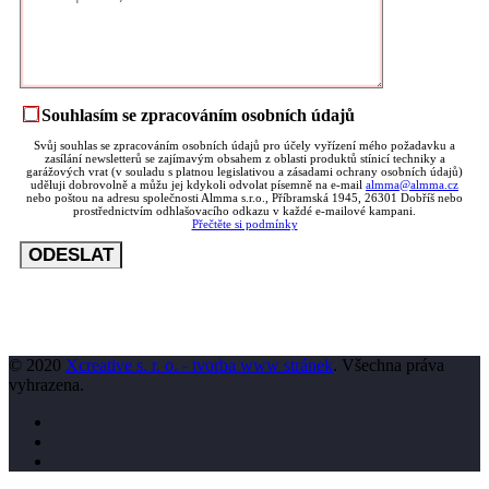
Souhlasím se zpracováním osobních údajů
Svůj souhlas se zpracováním osobních údajů pro účely vyřízení mého požadavku a
zasílání newsletterů se zajímavým obsahem z oblasti produktů stínicí techniky a
garážových vrat (v souladu s platnou legislativou a zásadami ochrany osobních údajů)
uděluji dobrovolně a můžu jej kdykoli odvolat písemně na e-mail
almma@almma.cz
nebo poštou na adresu společnosti Almma s.r.o., Příbramská 1945, 26301 Dobříš nebo
prostřednictvím odhlašovacího odkazu v každé e-mailové kampani.
Přečtěte si podmínky
© 2020
Xcreative s. r. o. - tvorba www stránek
. Všechna práva
vyhrazena.