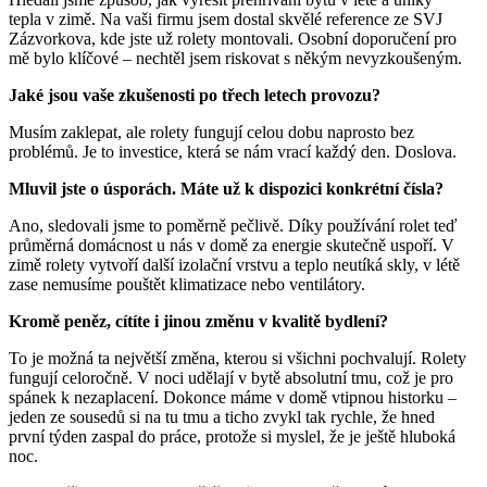
tepla v zimě. Na vaši firmu jsem dostal skvělé reference ze SVJ
Zázvorkova, kde jste už rolety montovali. Osobní doporučení pro
mě bylo klíčové – nechtěl jsem riskovat s někým nevyzkoušeným.
Jaké jsou vaše zkušenosti po třech letech provozu?
Musím zaklepat, ale rolety fungují celou dobu naprosto bez
problémů. Je to investice, která se nám vrací každý den. Doslova.
Mluvil jste o úsporách. Máte už k dispozici konkrétní čísla?
Ano, sledovali jsme to poměrně pečlivě. Díky používání rolet teď
průměrná domácnost u nás v domě za energie skutečně uspoří. V
zimě rolety vytvoří další izolační vrstvu a teplo neutíká skly, v létě
zase nemusíme pouštět klimatizace nebo ventilátory.
Kromě peněz, cítíte i jinou změnu v kvalitě bydlení?
To je možná ta největší změna, kterou si všichni pochvalují. Rolety
fungují celoročně. V noci udělají v bytě absolutní tmu, což je pro
spánek k nezaplacení. Dokonce máme v domě vtipnou historku –
jeden ze sousedů si na tu tmu a ticho zvykl tak rychle, že hned
první týden zaspal do práce, protože si myslel, že je ještě hluboká
noc.