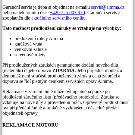
Garanční servis je třeba si objednat na e-mailu
servis@almma.cz
nebo na telefonním čísle
+420 725 003 970
. Garanční servis je
zpoplatněn dle
aktuálního servisního ceníku
.
Tato možnost prodloužení záruky se vztahuje na výrobky:
předokenní rolety Almma
garážová vrata
venkovní žaluzie
screenové rolety
Při prodloužených zárukách garantujeme dodání nového dílu
(materiálu) či jeho opravu
ZDARMA
. Jeho případná montáž a
demontáž není součástí prodloužených záruk a cena za práci a
dopravu se řídí platným ceníkem servisních oprav Almma.
Reklamace v záruční lhůtě může být uplatněna pouze po
předložení záručního listu (předávacího protokolu). Záruka se
vztahuje na nové díly a provedenou práci. Opravený produkt musí
být při předání řádně a funkčně vyzkoušen a následně předán
objednateli opravy.
REKLAMACE MOTORU