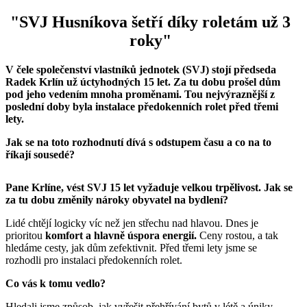
"SVJ Husníkova šetří díky roletám už 3
roky"
V čele společenství vlastníků jednotek (SVJ) stojí předseda
Radek Krlín už úctyhodných 15 let. Za tu dobu prošel dům
pod jeho vedením mnoha proměnami. Tou nejvýraznější z
poslední doby byla instalace předokenních rolet před třemi
lety.
Jak se na toto rozhodnutí dívá s odstupem času a co na to
říkají sousedé?
Pane Krlíne, vést SVJ 15 let vyžaduje velkou trpělivost. Jak se
za tu dobu změnily nároky obyvatel na bydlení?
Lidé chtějí logicky víc než jen střechu nad hlavou. Dnes je
prioritou
komfort a hlavně úspora energií.
Ceny rostou, a tak
hledáme cesty, jak dům zefektivnit. Před třemi lety jsme se
rozhodli pro instalaci předokenních rolet.
Co vás k tomu vedlo?
Hledali jsme způsob, jak vyřešit přehřívání bytů v létě a úniky