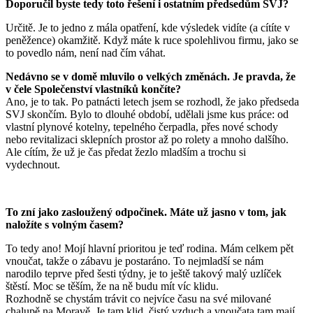
Doporučil byste tedy toto řešení i ostatním předsedům SVJ?
Určitě. Je to jedno z mála opatření, kde výsledek vidíte (a cítíte v
peněžence) okamžitě. Když máte k ruce spolehlivou firmu, jako se
to povedlo nám, není nad čím váhat.
Nedávno se v domě mluvilo o velkých změnách. Je pravda, že
v čele Společenství vlastníků končíte?
Ano, je to tak. Po patnácti letech jsem se rozhodl, že jako předseda
SVJ skončím. Bylo to dlouhé období, udělali jsme kus práce: od
vlastní plynové kotelny, tepelného čerpadla, přes nové schody
nebo revitalizaci sklepních prostor až po rolety a mnoho dalšího.
Ale cítím, že už je čas předat žezlo mladším a trochu si
vydechnout.
To zní jako zasloužený odpočinek. Máte už jasno v tom, jak
naložíte s volným časem?
To tedy ano! Mojí hlavní prioritou je teď rodina. Mám celkem pět
vnoučat, takže o zábavu je postaráno. To nejmladší se nám
narodilo teprve před šesti týdny, je to ještě takový malý uzlíček
štěstí. Moc se těším, že na ně budu mít víc klidu.
Rozhodně se chystám trávit co nejvíce času na své milované
chalupě na Moravě. Je tam klid, čistý vzduch a vnoučata tam mají