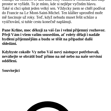
prostor se vyřádit. To je místo, kde si nejlépe vyčistím hlavu.
Také si chci splnit jeden velký sen. Vždycky jsem se chtěl podívat
do Francie na Le Mont-Saint-Michel. Ten klášter uprostřed moře
mě fascinuje už roky. Teď, když nebudu muset řešit schůze a
vyúčtování, si tuhle cestu konečně naplánuji.
Pane Krlíne, moc děkuji za váš čas i velmi příjemný rozhovor.
Přeji Vám i všem vašim sousedům, ať rolety dělají i nadále
bydlení příjemnějším a budu se těšit na případné další
shledání.
Kdybyste cokoliv Vy nebo Váš nový nástupce potřebovali,
neváhejte se obrátit buď přímo na mě nebo na naše servisní
oddělení.
Související