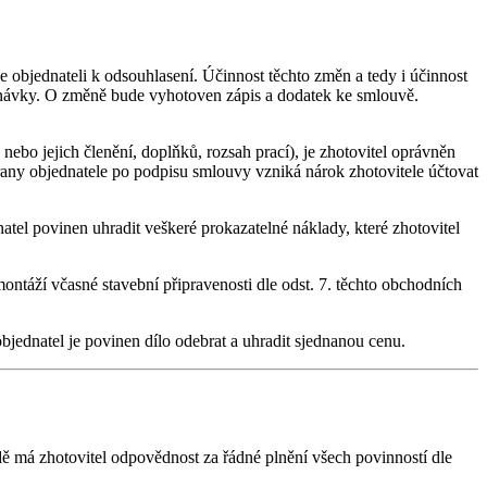
 objednateli k odsouhlasení. Účinnost těchto změn a tedy i účinnost
dnávky. O změně bude vyhotoven zápis a dodatek ke smlouvě.
bo jejich členění, doplňků, rozsah prací), je zhotovitel oprávněn
 strany objednatele po podpisu smlouvy vzniká nárok zhotovitele účtovat
natel povinen uhradit veškeré prokazatelné náklady, které zhotovitel
ntáží včasné stavební připravenosti dle odst. 7. těchto obchodních
bjednatel je povinen dílo odebrat a uhradit sjednanou cenu.
padě má zhotovitel odpovědnost za řádné plnění všech povinností dle