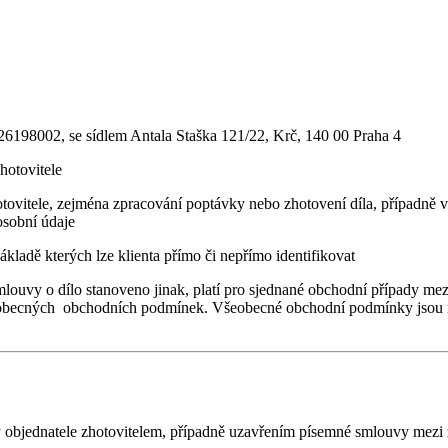
26198002, se sídlem Antala Staška 121/22, Krč, 140 00 Praha 4
hotovitele
zhotovitele, zejména zpracování poptávky nebo zhotovení díla, případn
osobní údaje
ákladě kterých lze klienta přímo či nepřímo identifikovat
mlouvy o dílo stanoveno jinak, platí pro sjednané obchodní případy m
obecných obchodních podmínek. Všeobecné obchodní podmínky jsou ned
y objednatele zhotovitelem, případně uzavřením písemné smlouvy mezi