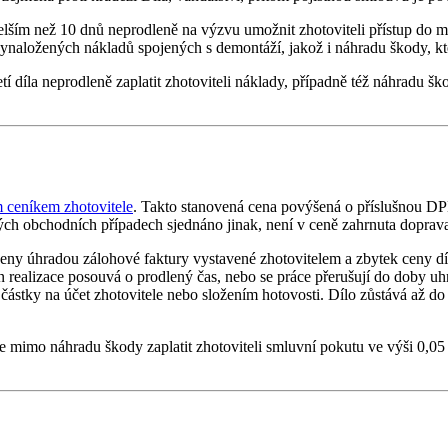
delším než 10 dnů neprodleně na výzvu umožnit zhotoviteli přístup do 
vynaložených nákladů spojených s demontáží, jakož i náhradu škody, kte
 díla neprodleně zaplatit zhotoviteli náklady, případně též náhradu šk
 ceníkem zhotovitele
. Takto stanovená cena povýšená o příslušnou DP
ch obchodních případech sjednáno jinak, není v ceně zahrnuta doprava
eny úhradou zálohové faktury vystavené zhotovitelem a zbytek ceny díla
ín realizace posouvá o prodlený čas, nebo se práce přerušují do doby uh
 částky na účet zhotovitele nebo složením hotovosti. Dílo zůstává až d
je mimo náhradu škody zaplatit zhotoviteli smluvní pokutu ve výši 0,0