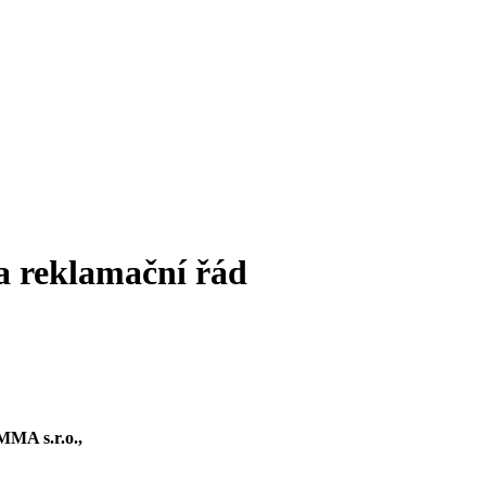
a reklamační řád
MMA s.r.o.,