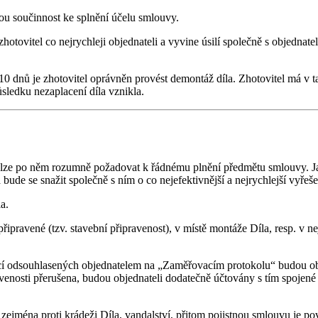
nou součinnost ke splnění účelu smlouvy.
í zhotovitel co nejrychleji objednateli a vyvine úsilí společně s objedn
 10 dnů je zhotovitel oprávněn provést demontáž díla. Zhotovitel má 
sledku nezaplacení díla vznikla.
ou lze po něm rozumně požadovat k řádnému plnění předmětu smlouvy. Ja
 bude se snažit společně s ním o co nejefektivnější a nejrychlejší vyřeš
a.
řipravené (tzv. stavební připravenost), v místě montáže Díla, resp. v ne
rmací odsouhlasených objednatelem na „Zaměřovacím protokolu“ budou o
enosti přerušena, budou objednateli dodatečně účtovány s tím spojen
, zejména proti krádeži Díla, vandalství, přitom pojistnou smlouvu je p