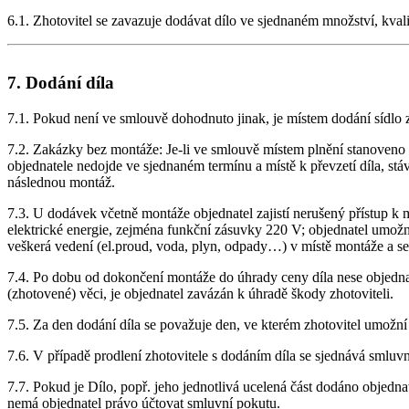
6.1. Zhotovitel se zavazuje dodávat dílo ve sjednaném množství, kval
7. Dodání díla
7.1. Pokud není ve smlouvě dohodnuto jinak, je místem dodání sídlo
7.2. Zakázky bez montáže: Je-li ve smlouvě místem plnění stanoveno o
objednatele nedojde ve sjednaném termínu a místě k převzetí díla, stá
následnou montáž.
7.3. U dodávek včetně montáže objednatel zajistí nerušený přístup k 
elektrické energie, zejména funkční zásuvky 220 V; objednatel umožn
veškerá vedení (el.proud, voda, plyn, odpady…) v místě montáže a se
7.4. Po dobu od dokončení montáže do úhrady ceny díla nese objedna
(zhotovené) věci, je objednatel zavázán k úhradě škody zhotoviteli.
7.5. Za den dodání díla se považuje den, ve kterém zhotovitel umožní 
7.6. V případě prodlení zhotovitele s dodáním díla se sjednává smluv
7.7. Pokud je Dílo, popř. jeho jednotlivá ucelená část dodáno objedn
nemá objednatel právo účtovat smluvní pokutu.