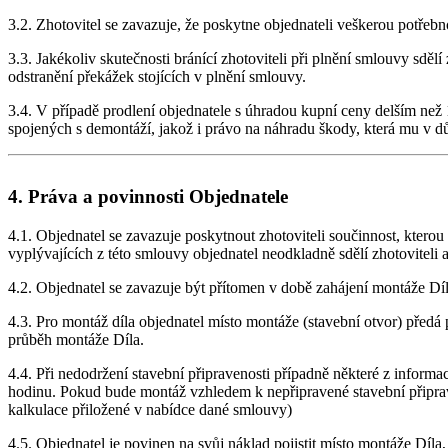
3.2. Zhotovitel se zavazuje, že poskytne objednateli veškerou potřeb
3.3. Jakékoliv skutečnosti bránící zhotoviteli při plnění smlouvy sděl
odstranění překážek stojících v plnění smlouvy.
3.4. V případě prodlení objednatele s úhradou kupní ceny delším než
spojených s demontáží, jakož i právo na náhradu škody, která mu v dů
4. Práva a povinnosti Objednatele
4.1. Objednatel se zavazuje poskytnout zhotoviteli součinnost, kter
vyplývajících z této smlouvy objednatel neodkladně sdělí zhotoviteli a
4.2. Objednatel se zavazuje být přítomen v době zahájení montáže Díl
4.3. Pro montáž díla objednatel místo montáže (stavební otvor) předá p
průběh montáže Díla.
4.4. Při nedodržení stavební připravenosti případně některé z info
hodinu. Pokud bude montáž vzhledem k nepřipravené stavební připrav
kalkulace přiložené v nabídce dané smlouvy)
4.5. Objednatel je povinen na svůj náklad pojistit místo montáže Díla