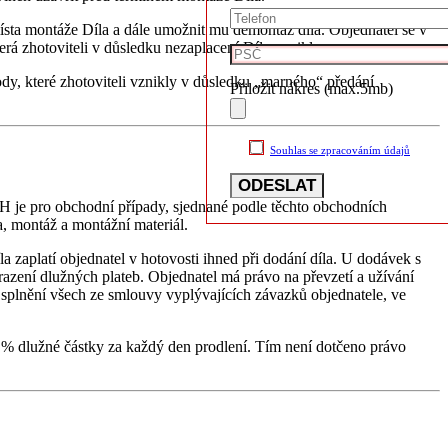
místa montáže Díla a dále umožnit mu demontáž díla. Objednatel se v
rá zhotoviteli v důsledku nezaplacení Díla vznikla.
ody, které zhotoviteli vznikly v důsledku „marného“ předání
Přiložit nákres (max.5mb)
Souhlas se zpracováním údajů
H je pro obchodní případy, sjednané podle těchto obchodních
, montáž a montážní materiál.
 zaplatí objednatel v hotovosti ihned při dodání díla. U dodávek s
razení dlužných plateb. Objednatel má právo na převzetí a užívání
o splnění všech ze smlouvy vyplývajících závazků objednatele, ve
5 % dlužné částky za každý den prodlení. Tím není dotčeno právo