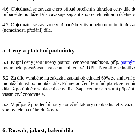
4.6. Objednatel se zavazuje pro případ prodlení s úhradou ceny díla 
případě demontáže Díla zavazuje zaplatit zhotoviteli náhradu účelně 
4.7. Objednatel se zavazuje v případě bezdůvodného odmítnutí převzetí
(nemožnosti předání) díla.
5. Ceny a platební podmínky
5.1. Kupní ceny jsou určeny platnou cenovou nabídkou, příp.
platným
podmínek, považována za cenu smluvní vč. DPH. Není-li v jednotlivý
5.2. Za dílo vyráběné na zakázku zaplatí objednatel 60% ze smluvní c
montáží ihned po montáži díla. Při nedodržení termínů plateb se term
díla až po úplném zaplacení ceny díla. Zaplacením se rozumí připsání
vlastnictví zhotovitele.
5.3. V případě prodlení úhrady konečné faktury se objednatel zavazu
zhotovitele na náhradu škody.
6. Rozsah, jakost, balení díla