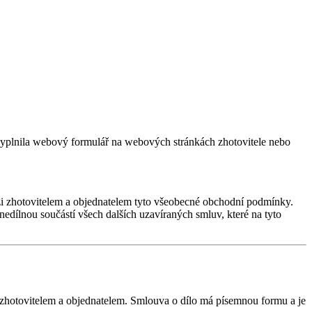
ě vyplnila webový formulář na webových stránkách zhotovitele nebo
ezi zhotovitelem a objednatelem tyto všeobecné obchodní podmínky.
ílnou součástí všech dalších uzavíraných smluv, které na tyto
 zhotovitelem a objednatelem. Smlouva o dílo má písemnou formu a je