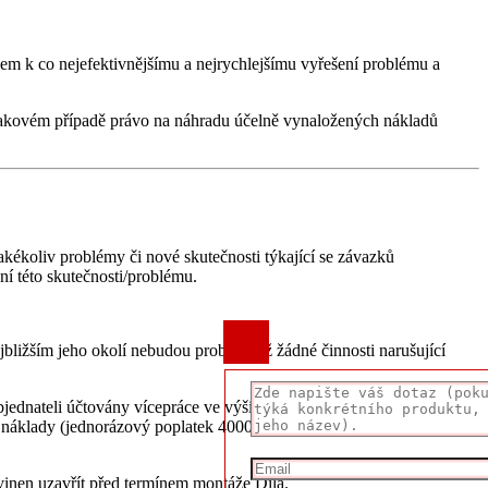
atelem k co nejefektivnějšímu a nejrychlejšímu vyřešení problému a
v takovém případě právo na náhradu účelně vynaložených nákladů
kékoliv problémy či nové skutečnosti týkající se závazků
ení této skutečnosti/problému.
jbližším jeho okolí nebudou probíhat již žádné činnosti narušující
bjednateli účtovány vícepráce ve výši 850Kč za každou započatou
é náklady (jednorázový poplatek 4000Kč a doprava dle uvedené
ovinen uzavřít před termínem montáže Díla.