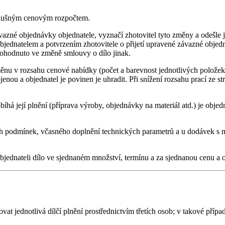
íslušným cenovým rozpočtem.
azné objednávky objednatele, vyznačí zhotovitel tyto změny a odešle je
jednatelem a potvrzením zhotovitele o přijetí upravené závazné obje
 dohodnuto ve změně smlouvy o dílo jinak.
u v rozsahu cenové nabídky (počet a barevnost jednotlivých položek ne
ojenou a objednatel je povinen je uhradit. Při snížení rozsahu prací ze
íhá její plnění (příprava výroby, objednávky na materiál atd.) je objed
ch podmínek, včasného doplnění technických parametrů a u dodávek s mo
bjednateli dílo ve sjednaném množství, termínu a za sjednanou cenu a o
ovat jednotlivá dílčí plnění prostřednictvím třetích osob; v takové pří