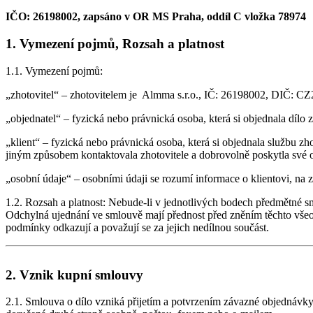
IČO: 26198002, zapsáno v OR MS Praha, oddíl C vložka 78974
1. Vymezení pojmů, Rozsah a platnost
1.1. Vymezení pojmů:
„zhotovitel“ – zhotovitelem je Almma s.r.o., IČ: 26198002, DIČ: CZ
„objednatel“ – fyzická nebo právnická osoba, která si objednala dílo z
„klient“ – fyzická nebo právnická osoba, která si objednala službu 
jiným způsobem kontaktovala zhotovitele a dobrovolně poskytla své 
„osobní údaje“ – osobními údaji se rozumí informace o klientovi, na z
1.2. Rozsah a platnost: Nebude-li v jednotlivých bodech předmětné s
Odchylná ujednání ve smlouvě mají přednost před zněním těchto vše
podmínky odkazují a považují se za jejich nedílnou součást.
2. Vznik kupní smlouvy
2.1. Smlouva o dílo vzniká přijetím a potvrzením závazné objednávk