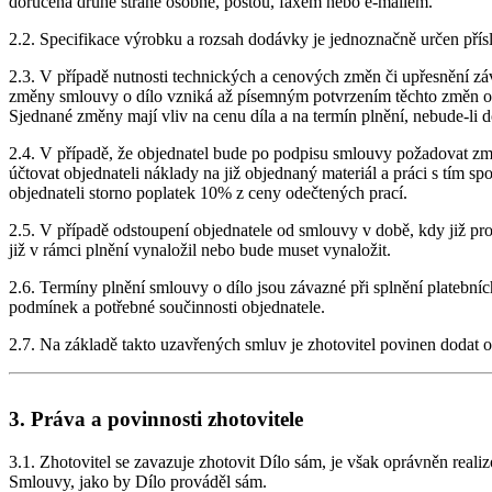
doručená druhé straně osobně, poštou, faxem nebo e-mailem.
2.2. Specifikace výrobku a rozsah dodávky je jednoznačně určen př
2.3. V případě nutnosti technických a cenových změn či upřesnění záv
změny smlouvy o dílo vzniká až písemným potvrzením těchto změn ob
Sjednané změny mají vliv na cenu díla a na termín plnění, nebude-li
2.4. V případě, že objednatel bude po podpisu smlouvy požadovat změn
účtovat objednateli náklady na již objednaný materiál a práci s tím sp
objednateli storno poplatek 10% z ceny odečtených prací.
2.5. V případě odstoupení objednatele od smlouvy v době, kdy již prob
již v rámci plnění vynaložil nebo bude muset vynaložit.
2.6. Termíny plnění smlouvy o dílo jsou závazné při splnění platební
podmínek a potřebné součinnosti objednatele.
2.7. Na základě takto uzavřených smluv je zhotovitel povinen dodat o
3. Práva a povinnosti zhotovitele
3.1. Zhotovitel se zavazuje zhotovit Dílo sám, je však oprávněn realiz
Smlouvy, jako by Dílo prováděl sám.