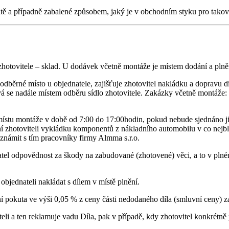
itě a případně zabalené způsobem, jaký je v obchodním styku pro takov
 zhotovitele – sklad. U dodávek včetně montáže je místem dodání a pln
dběrné místo u objednatele, zajišťuje zhotovitel nakládku a dopravu dí
vá se nadále místem odběru sídlo zhotovitele. Zakázky včetně montáže: z
místu montáže v době od 7:00 do 17:00hodin, pokud nebude sjednáno jina
í zhotoviteli vykládku komponentů z nákladního automobilu v co nejbli
známit s tím pracovníky firmy Almma s.r.o.
tel odpovědnost za škody na zabudované (zhotovené) věci, a to v plné
objednateli nakládat s dílem v místě plnění.
ní pokuta ve výši 0,05 % z ceny části nedodaného díla (smluvní ceny) z
ateli a ten reklamuje vadu Díla, pak v případě, kdy zhotovitel konkrét