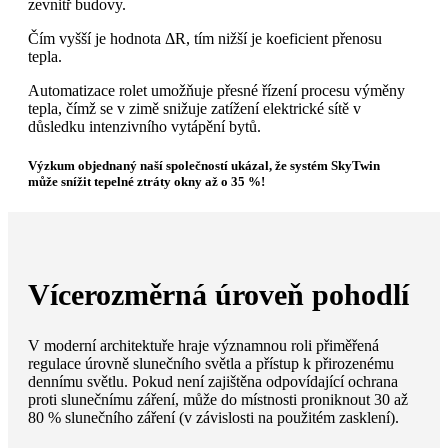
zevnitř budovy.
Čím vyšší je hodnota ΔR, tím nižší je koeficient přenosu
tepla.
Automatizace rolet umožňuje přesné řízení procesu výměny
tepla, čímž se v zimě snižuje zatížení elektrické sítě v
důsledku intenzivního vytápění bytů.
Výzkum objednaný naší společností ukázal, že systém SkyTwin
může snížit tepelné ztráty okny až o 35 %!
Vícerozměrná úroveň pohodlí
V moderní architektuře hraje významnou roli přiměřená
regulace úrovně slunečního světla a přístup k přirozenému
dennímu světlu. Pokud není zajištěna odpovídající ochrana
proti slunečnímu záření, může do místnosti proniknout 30 až
80 % slunečního záření (v závislosti na použitém zasklení).