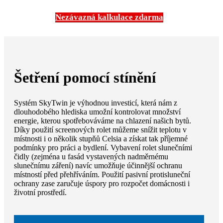
Nezávazná kalkulace zdarma
Šetření pomocí stínění
Systém SkyTwin je výhodnou investicí, která nám z
dlouhodobého hlediska umožní kontrolovat množství
energie, kterou spotřebováváme na chlazení našich bytů.
Díky použití screenových rolet můžeme snížit teplotu v
místnosti i o několik stupňů Celsia a získat tak příjemné
podmínky pro práci a bydlení. Vybavení rolet slunečními
čidly (zejména u fasád vystavených nadměrnému
slunečnímu záření) navíc umožňuje účinnější ochranu
místností před přehříváním. Použití pasivní protisluneční
ochrany zase zaručuje úspory pro rozpočet domácnosti i
životní prostředí.