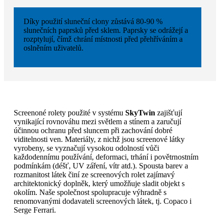
Díky použití sluneční clony zůstává 80-90 %
slunečních paprsků před sklem. Paprsky se odrážejí a
rozptylují, čímž chrání místnosti před přehříváním a
oslněním uživatelů.
Screenoné rolety použité v systému
SkyTwin
zajišťují
vynikající rovnováhu mezi světlem a stínem a zaručují
účinnou ochranu před sluncem při zachování dobré
viditelnosti ven. Materiály, z nichž jsou screenové látky
vyrobeny, se vyznačují vysokou odolností vůči
každodennímu používání, deformaci, trhání i povětrnostním
podmínkám (déšť, UV záření, vítr atd.). Spousta barev a
rozmanitost látek činí ze screenových rolet zajímavý
architektonický doplněk, který umožňuje sladit objekt s
okolím. Naše společnost spolupracuje výhradně s
renomovanými dodavateli screenových látek, tj. Copaco i
Serge Ferrari.