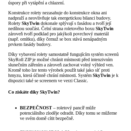
úspory při vytápění a chlazení.
Konstrukce rolety nezasahuje do konstrukce okna ani
nadpraží a neovlivňuje tak energetickou bilanci budovy.
Rolety
SkyTwin
dokonale splývají s fasádou a tvoří její
nedílnou součást. Čelní strana roletového boxu
SkyTwin
zároveň tvoří podklad pro jakýkoli povrchový materiál
(např. omítku), díky čemuž se box stává nenápadným
prvkem fasády budovy.
Díky vybavení rolety samostatně fungujícím systém screenů
SkyRoll ZIP je možné chránit místnosti před intenzivním
slunečním zářením a zároveň zachovat volný výhled ven.
Kromě toho lze tento výrobek použít také jako síť proti
hmyzu, která účinně chrání místnosti. Systém
SkyTwin
je k
dispozici také se screenem ve verzi Classic.
Co získáte díky SkyTwin?
BEZPEČNOST
– roletový pancíř může
potenciálního zloděje odradit. Díky tomu se můžeme
ve svém domě cítit bezpečně.