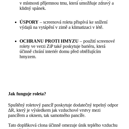
v místnosti příjemnou tmu, která umožňuje zdravý a
klidný spánek.
ÚSPORY
– screenová roleta přispívá ke snížení
výdajů na vytápění v zimě a klimatizaci v létě.
OCHRANU PROTI HMYZU
– použití screenové
rolety ve verzi ZiP také poskytuje bariéru, která
účinně chrání interiér domu před obtěžujícím
hmyzem.
Jak funguje roleta?
Spuštěný roletový pancíř poskytuje dodatečný tepelný odpor
ΔR, který je výsledkem jak vzduchové vrstvy mezi
pancířem a oknem, tak samotného pancíře.
Tato doplňková clona účinně omezuje únik teplého vzduchu