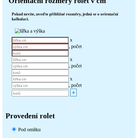
Orientační rozměry rolet v cm
Pokud nevíte, uveďte přibližné rozměry, jedná se o orientační
kalkulaci.
x
, počet
x
, počet
x
, počet
+
Provedení rolet
Pod omítku