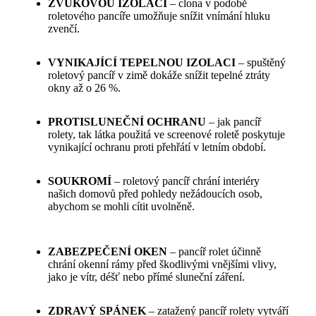
ZVUKOVOU IZOLACI
– clona v podobě
roletového pancíře umožňuje snížit vnímání hluku
zvenčí.
VYNIKAJÍCÍ TEPELNOU IZOLACI
– spuštěný
roletový pancíř v zimě dokáže snížit tepelné ztráty
okny až o 26 %.
PROTISLUNEČNÍ OCHRANU
– jak pancíř
rolety, tak látka použitá ve screenové roletě poskytuje
vynikající ochranu proti přehřátí v letním období.
SOUKROMÍ
– roletový pancíř chrání interiéry
našich domovů před pohledy nežádoucích osob,
abychom se mohli cítit uvolněně.
ZABEZPEČENÍ OKEN
– pancíř rolet účinně
chrání okenní rámy před škodlivými vnějšími vlivy,
jako je vítr, déšť nebo přímé sluneční záření.
ZDRAVÝ SPÁNEK
– zatažený pancíř rolety vytváří