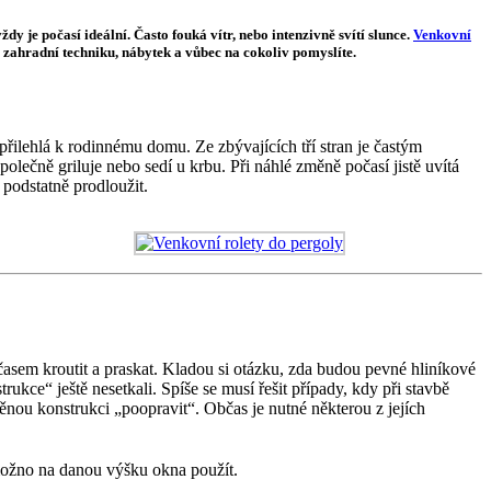
y je počasí ideální. Často fouká vítr, nebo intenzivně svítí slunce.
Venkovní
o zahradní techniku, nábytek a vůbec na cokoliv pomyslíte.
 přilehlá k rodinnému domu. Ze zbývajících tří stran je častým
polečně griluje nebo sedí u krbu. Při náhlé změně počasí jistě uvítá
podstatně prodloužit.
časem kroutit a praskat. Kladou si otázku, zda budou pevné hliníkové
ukce“ ještě nesetkali. Spíše se musí řešit případy, kdy při stavbě
ěnou konstrukci „poopravit“. Občas je nutné některou z jejích
 možno na danou výšku okna použít.