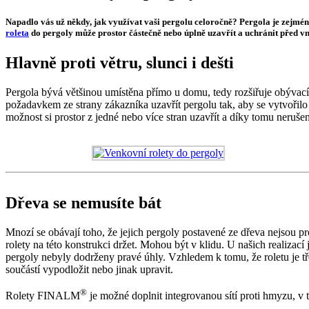
Napadlo vás už někdy, jak využívat vaši pergolu celoročně? Pergola je zejména 
roleta
do pergoly může prostor částečně nebo úplně uzavřít a uchránit před vně
Hlavně proti větru, slunci i dešti
Pergola bývá většinou umístěna přímo u domu, tedy rozšiřuje obývací p
požadavkem ze strany zákazníka uzavřít pergolu tak, aby se vytvořilo z
možnost si prostor z jedné nebo více stran uzavřít a díky tomu neruš
Dřeva se nemusíte bát
Mnozí se obávají toho, že jejich pergoly postavené ze dřeva nejsou p
rolety na této konstrukci držet. Mohou být v klidu. U našich realizací
pergoly nebyly dodrženy pravé úhly. Vzhledem k tomu, že roletu je tř
součástí vypodložit nebo jinak upravit.
®
Rolety FINALM
je možné doplnit integrovanou sítí proti hmyzu, v