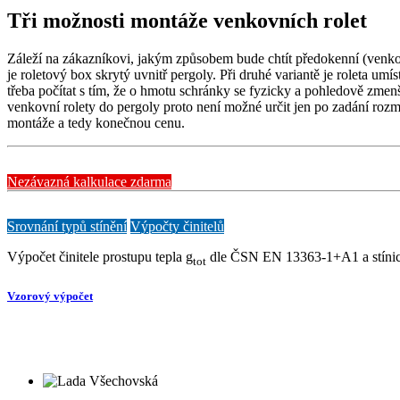
Tři možnosti montáže venkovních rolet
Záleží na zákazníkovi, jakým způsobem bude chtít předokenní (venkovn
je roletový box skrytý uvnitř pergoly. Při druhé variantě je roleta umís
třeba počítat s tím, že o hmotu schránky se fyzicky a pohledově zmenš
venkovní rolety do pergoly proto není možné určit jen po zadání rozm
montáže a tedy konečnou cenu.
Nezávazná kalkulace zdarma
Srovnání typů stínění
Výpočty činitelů
Výpočet činitele prostupu tepla g
dle ČSN EN 13363-1+A1 a stínicí
tot
Vzorový výpočet