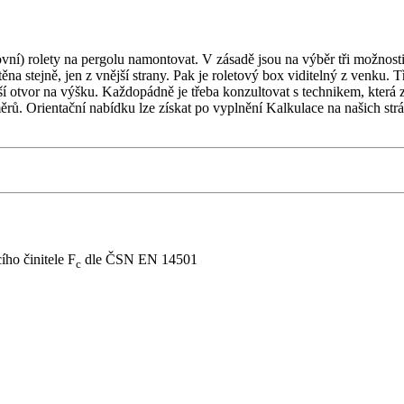
í) rolety na pergolu namontovat. V zásadě jsou na výběr tři možnosti.
těna stejně, jen z vnější strany. Pak je roletový box viditelný z venku. 
í otvor na výšku. Každopádně je třeba konzultovat s technikem, která z
ěrů. Orientační nabídku lze získat po vyplnění Kalkulace na našich str
ho činitele F
dle ČSN EN 14501
c