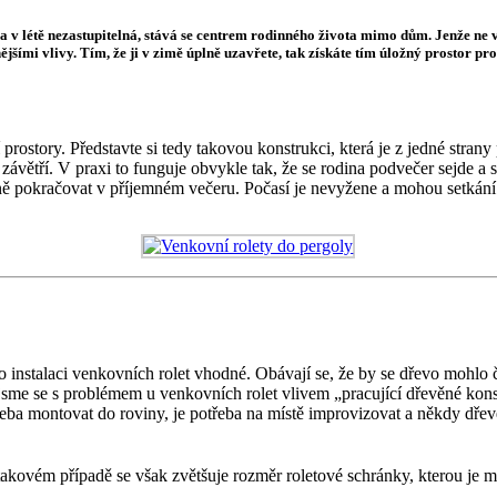
v létě nezastupitelná, stává se centrem rodinného života mimo dům. Jenže ne vžd
jšími vlivy. Tím, že ji v zimě úplně uzavřete, tak získáte tím úložný prostor pr
rostory. Představte si tedy takovou konstrukci, která je z jedné strany
ávětří. V praxi to funguje obvykle tak, že se rodina podvečer sejde a s
eně pokračovat v příjemném večeru. Počasí je nevyžene a mohou setkání 
ro instalaci venkovních rolet vhodné. Obávají se, že by se dřevo mohlo 
 jsme se s problémem u venkovních rolet vlivem „pracující dřevěné konstr
eba montovat do roviny, je potřeba na místě improvizovat a někdy dřev
 takovém případě se však zvětšuje rozměr roletové schránky, kterou je