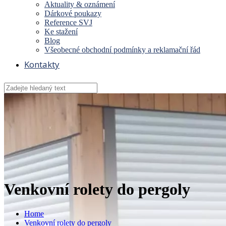
Aktuality & oznámení
Dárkové poukazy
Reference SVJ
Ke stažení
Blog
Všeobecné obchodní podmínky a reklamační řád
Kontakty
Venkovní rolety do pergoly
Home
Venkovní rolety do pergoly