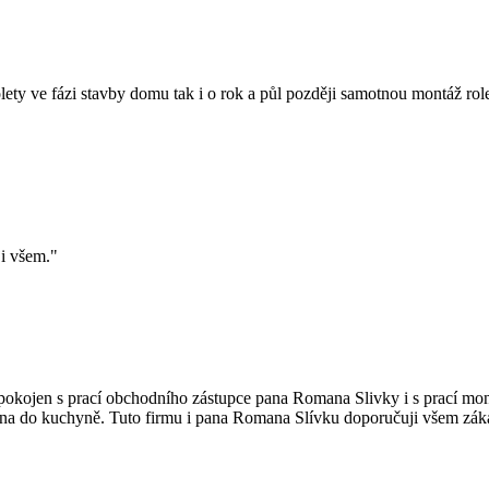
lety ve fázi stavby domu tak i o rok a půl později samotnou montáž rol
i všem."
pokojen s prací obchodního zástupce pana Romana Slivky i s prací mon
okna do kuchyně. Tuto firmu i pana Romana Slívku doporučuji všem zá