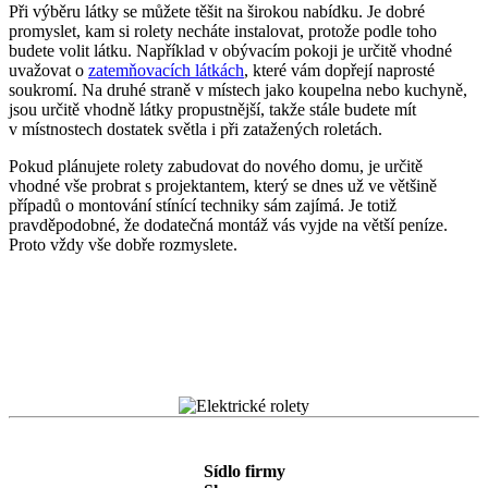
Při výběru látky se můžete těšit na širokou nabídku. Je dobré
promyslet, kam si rolety necháte instalovat, protože podle toho
budete volit látku. Například v obývacím pokoji je určitě vhodné
uvažovat o
zatemňovacích látkách
, které vám dopřejí naprosté
soukromí. Na druhé straně v místech jako koupelna nebo kuchyně,
jsou určitě vhodně látky propustnější, takže stále budete mít
v místnostech dostatek světla i při zatažených roletách.
Pokud plánujete rolety zabudovat do nového domu, je určitě
vhodné vše probrat s projektantem, který se dnes už ve většině
případů o montování stínící techniky sám zajímá. Je totiž
pravděpodobné, že dodatečná montáž vás vyjde na větší peníze.
Proto vždy vše dobře rozmyslete.
Sídlo firmy