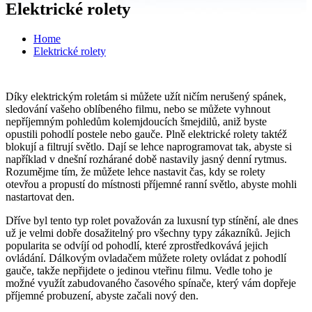
Elektrické rolety
Home
Elektrické rolety
Díky elektrickým roletám si můžete užít ničím nerušený spánek,
sledování vašeho oblíbeného filmu, nebo se můžete vyhnout
nepříjemným pohledům kolemjdoucích šmejdilů, aniž byste
opustili pohodlí postele nebo gauče. Plně elektrické rolety taktéž
blokují a filtrují světlo. Dají se lehce naprogramovat tak, abyste si
například v dnešní rozhárané době nastavily jasný denní rytmus.
Rozumějme tím, že můžete lehce nastavit čas, kdy se rolety
otevřou a propustí do místnosti příjemné ranní světlo, abyste mohli
nastartovat den.
Dříve byl tento typ rolet považován za luxusní typ stínění, ale dnes
už je velmi dobře dosažitelný pro všechny typy zákazníků. Jejich
popularita se odvíjí od pohodlí, které zprostředkovává jejich
ovládání. Dálkovým ovladačem můžete rolety ovládat z pohodlí
gauče, takže nepřijdete o jedinou vteřinu filmu. Vedle toho je
možné využít zabudovaného časového spínače, který vám dopřeje
příjemné probuzení, abyste začali nový den.