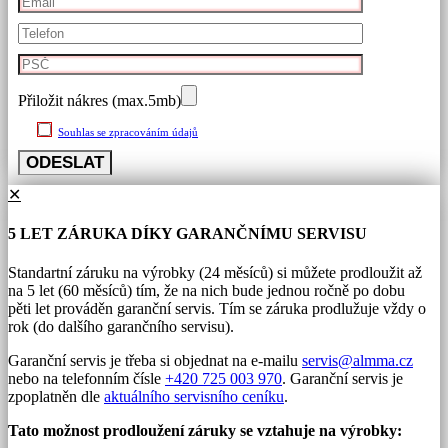
Přiložit nákres (max.5mb)
Souhlas se zpracováním údajů
✕
5 LET ZÁRUKA DÍKY GARANČNÍMU SERVISU
Standartní záruku na výrobky (24 měsíců) si můžete prodloužit až
na 5 let (60 měsíců) tím, že na nich bude jednou ročně po dobu
pěti let prováděn garanční servis. Tím se záruka prodlužuje vždy o
rok (do dalšího garančního servisu).
Garanční servis je třeba si objednat na e-mailu
servis@almma.cz
nebo na telefonním čísle
+420 725 003 970
. Garanční servis je
zpoplatněn dle
aktuálního servisního ceníku
.
Tato možnost prodloužení záruky se vztahuje na výrobky: