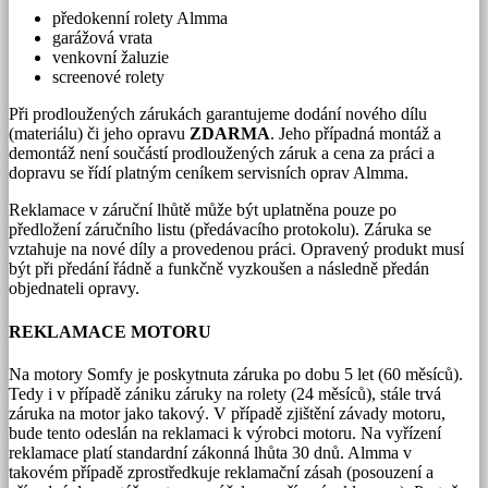
předokenní rolety Almma
garážová vrata
venkovní žaluzie
screenové rolety
Při prodloužených zárukách garantujeme dodání nového dílu
(materiálu) či jeho opravu
ZDARMA
. Jeho případná montáž a
demontáž není součástí prodloužených záruk a cena za práci a
dopravu se řídí platným ceníkem servisních oprav Almma.
Reklamace v záruční lhůtě může být uplatněna pouze po
předložení záručního listu (předávacího protokolu). Záruka se
vztahuje na nové díly a provedenou práci. Opravený produkt musí
být při předání řádně a funkčně vyzkoušen a následně předán
objednateli opravy.
REKLAMACE MOTORU
Na motory Somfy je poskytnuta záruka po dobu 5 let (60 měsíců).
Tedy i v případě zániku záruky na rolety (24 měsíců), stále trvá
záruka na motor jako takový. V případě zjištění závady motoru,
bude tento odeslán na reklamaci k výrobci motoru. Na vyřízení
reklamace platí standardní zákonná lhůta 30 dnů. Almma v
takovém případě zprostředkuje reklamační zásah (posouzení a