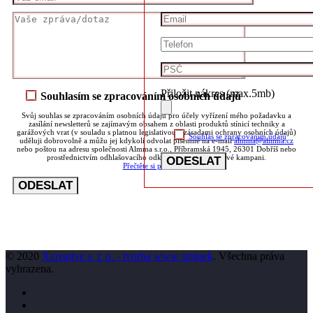
Přiložit nákres (max.5mb)
Souhlasím se zpracováním osobních údajů
Svůj souhlas se zpracováním osobních údajů pro účely vyřízení mého požadavku a
zasílání newsletterů se zajímavým obsahem z oblasti produktů stínicí techniky a
garážových vrat (v souladu s platnou legislativou a zásadami ochrany osobních údajů)
Souhlas se zpracováním údajů
uděluji dobrovolně a můžu jej kdykoli odvolat písemně na e-mail
almma@almma.cz
nebo poštou na adresu společnosti Almma s.r.o., Příbramská 1945, 26301 Dobříš nebo
prostřednictvím odhlašovacího odkazu v každé e-mailové kampani.
Přečtěte si podmínky
© 2020
Xcreative s. r. o. - tvorba www stránek
. Všechna práva
vyhrazena.