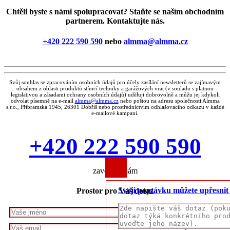
Chtěli byste s námi spolupracovat? Staňte se naším obchodním
partnerem. Kontaktujte nás.
+420 222 590 590
nebo
almma@almma.cz
Svůj souhlas se zpracováním osobních údajů pro účely zasílání newsletterů se zajímavým
obsahem z oblasti produktů stínicí techniky a garážových vrat (v souladu s platnou
legislativou a zásadami ochrany osobních údajů) uděluji dobrovolně a můžu jej kdykoli
odvolat písemně na e-mail
almma@almma.cz
nebo poštou na adresu společnosti Almma
s.r.o., Příbramská 1945, 26301 Dobříš nebo prostřednictvím odhlašovacího odkazu v každé
e-mailové kampani.
+420 222 590 590
zavolejte nám
Svoji poptávku můžete upřesni
Prostor pro Váš dotaz