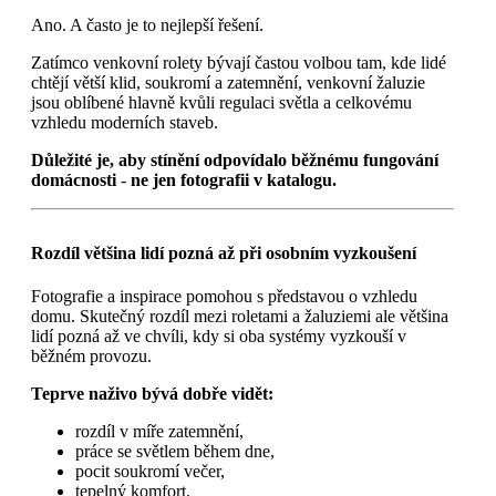
Ano. A často je to nejlepší řešení.
Zatímco venkovní rolety bývají častou volbou tam, kde lidé
chtějí větší klid, soukromí a zatemnění, venkovní žaluzie
jsou oblíbené hlavně kvůli regulaci světla a celkovému
vzhledu moderních staveb.
Důležité je, aby stínění odpovídalo běžnému fungování
domácnosti
-
ne jen fotografii v katalogu.
Rozdíl většina lidí pozná až při osobním vyzkoušení
Fotografie a inspirace pomohou s představou o vzhledu
domu. Skutečný rozdíl mezi roletami a žaluziemi ale většina
lidí pozná až ve chvíli, kdy si oba systémy vyzkouší v
běžném provozu.
Teprve naživo bývá dobře vidět:
rozdíl v míře zatemnění,
práce se světlem během dne,
pocit soukromí večer,
tepelný komfort,