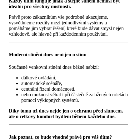
Každý dům funguje jinak a stejné stínění nemusí být
ideální pro všechny místnosti.
Právě proto zákazníkům vše podrobně ukazujeme,
vysvětlujeme rozdíly mezi jednotlivými systémy a
pomáháme jim vybrat řešení, které bude dávat smysl nejen
vzhledově, ale hlavně při každodenním používání.
Moderní stínění dnes není jen o stínu
Současné venkovní stínění dnes běžně nabízí:
dálkové ovládání,
automatické scénáře,
centrální řízení domácnosti,
nebo možnost větrat i při částečně zatažených roletách
pomocí výklopných systémů.
Díky tomu už dnes nejde jen o ochranu před sluncem,
ale o celkový komfort bydlení během každého dne.
Jak poznat, co bude vhodné právě pro váš dům?