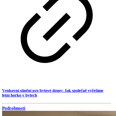
Venkovní stínění pro bytové domy: Jak společně vyřešíme
letní horko v bytech
Podrobnosti