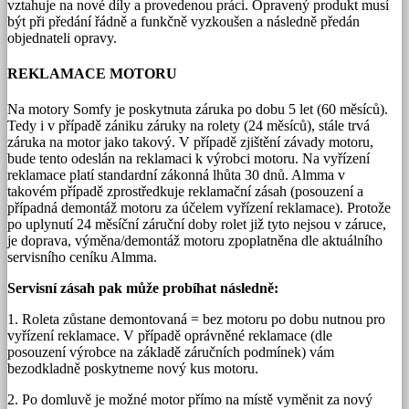
vztahuje na nové díly a provedenou práci. Opravený produkt musí
být při předání řádně a funkčně vyzkoušen a následně předán
objednateli opravy.
REKLAMACE MOTORU
Na motory Somfy je poskytnuta záruka po dobu 5 let (60 měsíců).
Tedy i v případě zániku záruky na rolety (24 měsíců), stále trvá
záruka na motor jako takový. V případě zjištění závady motoru,
bude tento odeslán na reklamaci k výrobci motoru. Na vyřízení
reklamace platí standardní zákonná lhůta 30 dnů. Almma v
takovém případě zprostředkuje reklamační zásah (posouzení a
případná demontáž motoru za účelem vyřízení reklamace). Protože
po uplynutí 24 měsíční záruční doby rolet již tyto nejsou v záruce,
je doprava, výměna/demontáž motoru zpoplatněna dle aktuálního
servisního ceníku Almma.
Servisní zásah pak může probíhat následně:
1. Roleta zůstane demontovaná = bez motoru po dobu nutnou pro
vyřízení reklamace. V případě oprávněné reklamace (dle
posouzení výrobce na základě záručních podmínek) vám
bezodkladně poskytneme nový kus motoru.
2. Po domluvě je možné motor přímo na místě vyměnit za nový