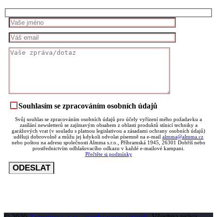
Souhlasím se zpracováním osobních údajů
Svůj souhlas se zpracováním osobních údajů pro účely vyřízení mého požadavku a
zasílání newsletterů se zajímavým obsahem z oblasti produktů stínicí techniky a
garážových vrat (v souladu s platnou legislativou a zásadami ochrany osobních údajů)
uděluji dobrovolně a můžu jej kdykoli odvolat písemně na e-mail
almma@almma.cz
nebo poštou na adresu společnosti Almma s.r.o., Příbramská 1945, 26301 Dobříš nebo
prostřednictvím odhlašovacího odkazu v každé e-mailové kampani.
Přečtěte si podmínky
© 2020
Xcreative s. r. o. - tvorba www stránek
. Všechna práva