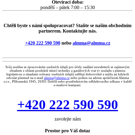
Otevírací doba:
pondělí – pátek 7:00 – 15:30
Chtěli byste s námi spolupracovat? Staňte se naším obchodním
partnerem. Kontaktujte nás.
+420 222 590 590
nebo
almma@almma.cz
Svůj souhlas se zpracováním osobních údajů pro účely zasílání newsletterů se zajímavým
obsahem z oblasti produktů stínicí techniky a garážových vrat (v souladu s platnou
legislativou a zásadami ochrany osobních údajů) uděluji dobrovolně a můžu jej kdykoli
odvolat písemně na e-mail
almma@almma.cz
nebo poštou na adresu společnosti Almma
s.r.o., Příbramská 1945, 26301 Dobříš nebo prostřednictvím odhlašovacího odkazu v každé
e-mailové kampani.
+420 222 590 590
zavolejte nám
Prostor pro Váš dotaz