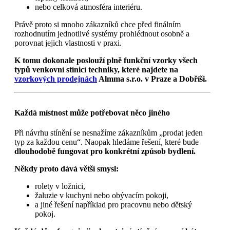
nebo celková atmosféra interiéru.
Právě proto si mnoho zákazníků chce před finálním
rozhodnutím jednotlivé systémy prohlédnout osobně a
porovnat jejich vlastnosti v praxi.
K tomu dokonale poslouží plně funkční vzorky všech
typů venkovní stínicí techniky, které najdete na
vzorkových prodejnách
Almma s.r.o. v Praze a Dobříši.
Každá místnost může potřebovat něco jiného
Při návrhu stínění se nesnažíme zákazníkům „prodat jeden
typ za každou cenu“. Naopak hledáme řešení, které bude
dlouhodobě fungovat pro konkrétní způsob bydlení.
Někdy proto dává větší smysl:
rolety v ložnici,
žaluzie v kuchyni nebo obývacím pokoji,
a jiné řešení například pro pracovnu nebo dětský
pokoj.