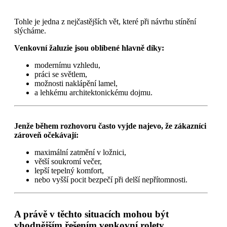
Tohle je jedna z nejčastějších vět, které při návrhu stínění
slýcháme.
Venkovní žaluzie jsou oblíbené hlavně díky:
modernímu vzhledu,
práci se světlem,
možnosti naklápění lamel,
a lehkému architektonickému dojmu.
Jenže během rozhovoru často vyjde najevo, že zákazníci
zároveň očekávají:
maximální zatmění v ložnici,
větší soukromí večer,
lepší tepelný komfort,
nebo vyšší pocit bezpečí při delší nepřítomnosti.
A právě v těchto situacích mohou být
vhodnějším řešením venkovní rolety.