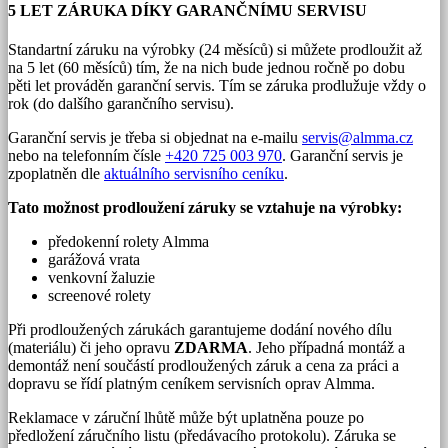
5 LET ZÁRUKA DÍKY GARANČNÍMU SERVISU
Standartní záruku na výrobky (24 měsíců) si můžete prodloužit až
na 5 let (60 měsíců) tím, že na nich bude jednou ročně po dobu
pěti let prováděn garanční servis. Tím se záruka prodlužuje vždy o
rok (do dalšího garančního servisu).
Garanční servis je třeba si objednat na e-mailu
servis@almma.cz
nebo na telefonním čísle
+420 725 003 970
. Garanční servis je
zpoplatněn dle
aktuálního servisního ceníku
.
Tato možnost prodloužení záruky se vztahuje na výrobky:
předokenní rolety Almma
garážová vrata
venkovní žaluzie
screenové rolety
Při prodloužených zárukách garantujeme dodání nového dílu
(materiálu) či jeho opravu
ZDARMA
. Jeho případná montáž a
demontáž není součástí prodloužených záruk a cena za práci a
dopravu se řídí platným ceníkem servisních oprav Almma.
Reklamace v záruční lhůtě může být uplatněna pouze po
předložení záručního listu (předávacího protokolu). Záruka se