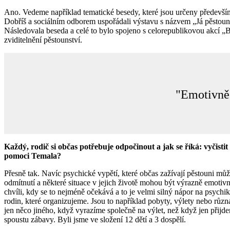
Ano. Vedeme například tematické besedy, které jsou určeny především
Dobříš a sociálním odborem uspořádali výstavu s názvem „Já pěstoun“
Následovala beseda a celé to bylo spojeno s celorepublikovou akcí „B
zviditelnění pěstounství.
"Emotivně 
Každý, rodič si občas potřebuje odpočinout a jak se říká: vyčist
pomoci Temala?
Přesně tak. Navíc psychické vypětí, které občas zažívají pěstouni může
odmítnutí a některé situace v jejich životě mohou být výrazně emotivně
chvíli, kdy se to nejméně očekává a to je velmi silný nápor na psychik
rodin, které organizujeme. Jsou to například pobyty, výlety nebo různá
jen něco jiného, když vyrazíme společně na výlet, než když jen přijd
spoustu zábavy. Byli jsme ve složení 12 dětí a 3 dospělí.