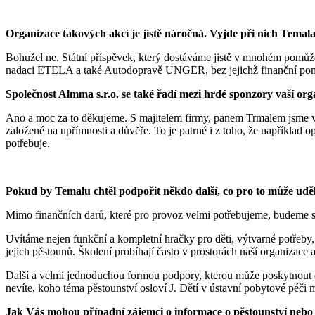
Organizace takových akcí je jistě náročná. Vyjde při nich Temala
Bohužel ne. Státní příspěvek, který dostáváme jistě v mnohém pomůže
nadaci ETELA a také Autodopravě UNGER, bez jejichž finanční pom
Společnost Almma s.r.o. se také řadí mezi hrdé sponzory vaší org
Ano a moc za to děkujeme. S majitelem firmy, panem Trmalem jsme v 
založené na upřímnosti a důvěře. To je patrné i z toho, že například 
potřebuje.
Pokud by Temalu chtěl podpořit někdo další, co pro to může udě
Mimo finančních darů, které pro provoz velmi potřebujeme, budeme s
Uvítáme nejen funkční a kompletní hračky pro děti, výtvarné potřeby
jejich pěstounů. Školení probíhají často v prostorách naší organizace a 
Další a velmi jednoduchou formou podpory, kterou může poskytnout o
nevíte, koho téma pěstounství osloví J. Dětí v ústavní pobytové péči
Jak Vás mohou případní zájemci o informace o pěstounství neb