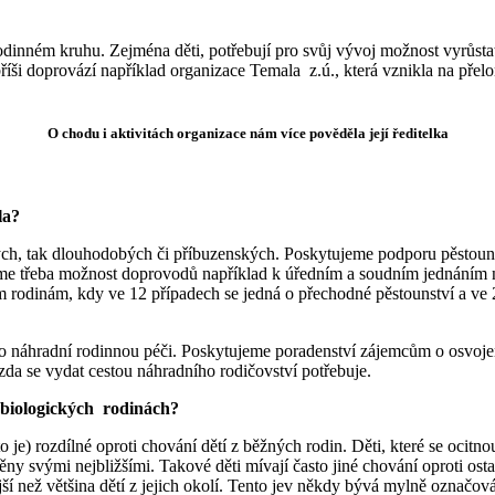
dinném kruhu. Zejména děti, potřebují pro svůj vývoj možnost vyrůstat s
íši doprovází například organizace Temala z.ú., která vznikla na přel
O chodu i aktivitách organizace nám více pověděla její ředitelka
la?
dných, tak dlouhodobých či příbuzenských. Poskytujeme podporu pěstoun
ízíme třeba možnost doprovodů například k úředním a soudním jednáním 
 rodinám, kdy ve 12 případech se jedná o přechodné pěstounství a ve
 náhradní rodinnou péči. Poskytujeme poradenství zájemcům o osvojení
zda se vydat cestou náhradního rodičovství potřebuje.
v biologických rodinách?
to je) rozdílné oproti chování dětí z běžných rodin. Děti, které se ocitno
ěny svými nejbližšími. Takové děti mívají často jiné chování oproti ost
ější než většina dětí z jejich okolí. Tento jev někdy bývá mylně označ