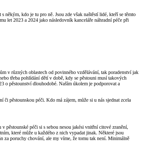
 někým, kdo je tu pro ně. Jsou zde však naštěstí lidé, kteří se těmto
omu let 2023 a 2024 jako následovník kanceláře náhradní péče při
ům v různých oblastech od povinného vzdělávání, tak poradenství jak
nebo třeba pohlídání dětí v době, kdy se pěstouni musí takových
 23 o pěstounství dlouhodobé. Naším úkolem je podporovat a
 či pěstounskou péči. Kdo má zájem, může si u nás sjednat zcela
u v pěstounské péči si s sebou nesou jakési vnitřní citové zranění,
atním, které může u každého z nich vypadat jinak. Některé jsou
ován za poruchy chování, ale my víme, že tomu tak není. Minimálně