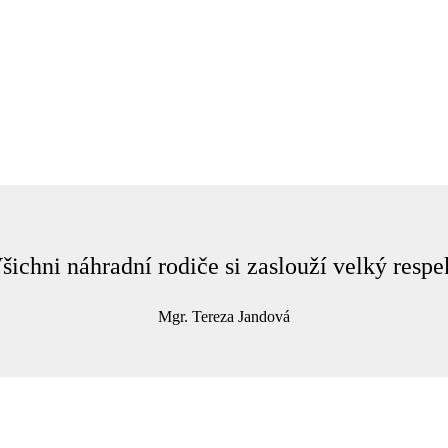
šichni náhradní rodiče si zaslouží velký respe
Mgr. Tereza Jandová