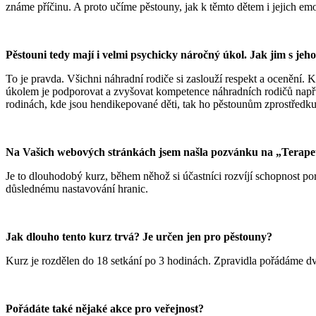
známe příčinu. A proto učíme pěstouny, jak k těmto dětem i jejich em
Pěstouni tedy mají i velmi psychicky náročný úkol. Jak jim s j
To je pravda. Všichni náhradní rodiče si zaslouží respekt a ocenění.
úkolem je podporovat a zvyšovat kompetence náhradních rodičů např. 
rodinách, kde jsou hendikepované děti, tak ho pěstounům zprostředkuj
Na Vašich webových stránkách jsem našla pozvánku na „Terapeut
Je to dlouhodobý kurz, během něhož si účastníci rozvíjí schopnost po
důslednému nastavování hranic.
Jak dlouho tento kurz trvá? Je určen jen pro pěstouny?
Kurz je rozdělen do 18 setkání po 3 hodinách. Zpravidla pořádáme dvě
Pořádáte také nějaké akce pro veřejnost?