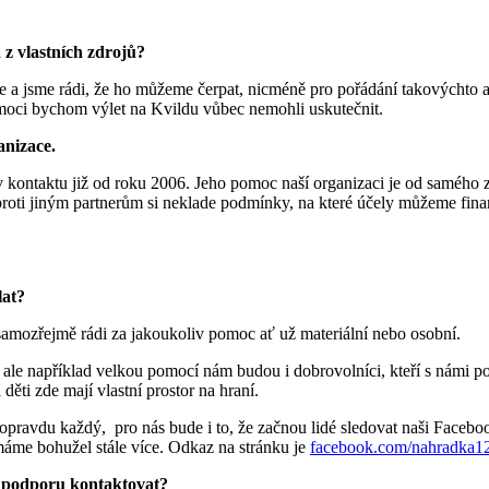
 z vlastních zdrojů?
 a jsme rádi, že ho můžeme čerpat, nicméně pro pořádání takovýchto ak
oci bychom výlet na Kvildu vůbec nemohli uskutečnit.
anizace.
kontaktu již od roku 2006. Jeho pomoc naší organizaci je od samého z
oproti jiným partnerům si neklade podmínky, na které účely můžeme finan
lat?
amozřejmě rádi za jakoukoliv pomoc ať už materiální nebo osobní.
, ale například velkou pomocí nám budou i dobrovolníci, kteří s námi 
děti zde mají vlastní prostor na hraní.
pravdu každý, pro nás bude i to, že začnou lidé sledovat naši Facebo
 máme bohužel stále více. Odkaz na stránku je
facebook.com/nahradka1
o podporu kontaktovat?