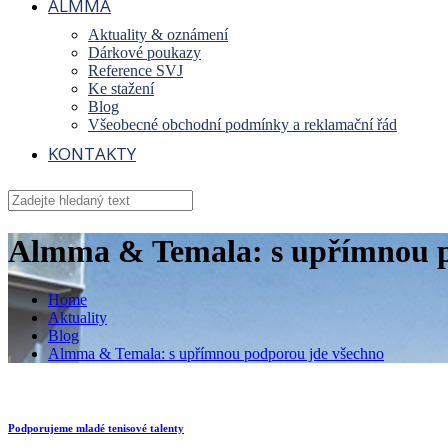
ALMMA
Aktuality & oznámení
Dárkové poukazy
Reference SVJ
Ke stažení
Blog
Všeobecné obchodní podmínky a reklamační řád
KONTAKTY
Almma & Temala: s upřímnou p
Home
Aktuality
Blog
Almma & Temala: s upřímnou podporou jde všechno
Podporujeme mladé tenisové talenty