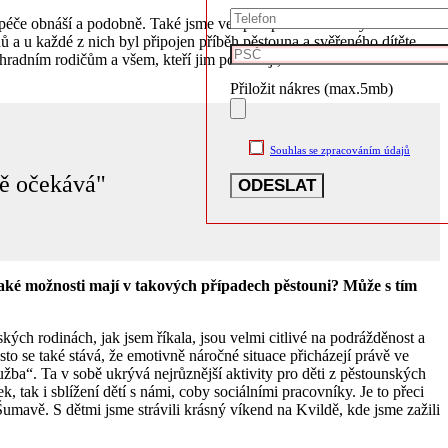
á péče obnáší a podobně. Také jsme ve spolupráci s městským úřadem
a u každé z nich byl připojen příběh pěstouna a svěřeného dítěte.
hradním rodičům a všem, kteří jim pomáhají, ale také celkové
Přiložit nákres (max.5mb)
Souhlas se zpracováním údajů
ně očekává"
. Jaké možnosti mají v takových případech pěstouni? Může s tím
kých rodinách, jak jsem říkala, jsou velmi citlivé na podrážděnost a
sto se také stává, že emotivně náročné situace přicházejí právě ve
lužba“. Ta v sobě ukrývá nejrůznější aktivity pro děti z pěstounských
 tak i sblížení dětí s námi, coby sociálními pracovníky. Je to přeci
umavě. S dětmi jsme strávili krásný víkend na Kvildě, kde jsme zažili