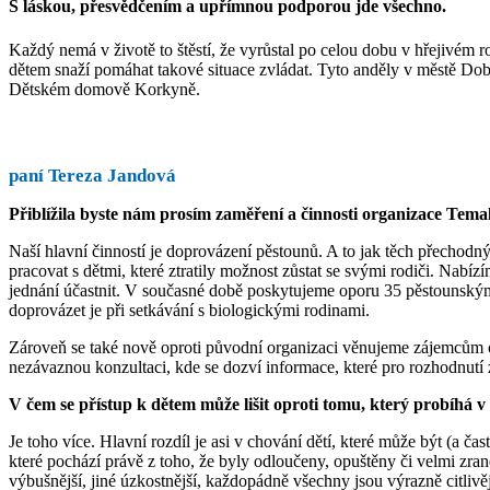
S láskou, přesvědčením a upřímnou podporou jde všechno.
Každý nemá v životě to štěstí, že vyrůstal po celou dobu v hřejivém ro
dětem snaží pomáhat takové situace zvládat. Tyto anděly v městě Dobř
Dětském domově Korkyně.
paní Tereza Jandová
Přiblížila byste nám prosím zaměření a činnosti organizace Tema
Naší hlavní činností je doprovázení pěstounů. A to jak těch přecho
pracovat s dětmi, které ztratily možnost zůstat se svými rodiči. Nab
jednání účastnit. V současné době poskytujeme oporu 35 pěstounským
doprovázet je při setkávání s biologickými rodinami.
Zároveň se také nově oproti původní organizaci věnujeme zájemcům o
nezávaznou konzultaci, kde se dozví informace, které pro rozhodnutí 
V čem se přístup k dětem může lišit oproti tomu, který probíhá 
Je toho více. Hlavní rozdíl je asi v chování dětí, které může být (a čas
které pochází právě z toho, že byly odloučeny, opuštěny či velmi zran
výbušnější, jiné úzkostnější, každopádně všechny jsou výrazně citliv