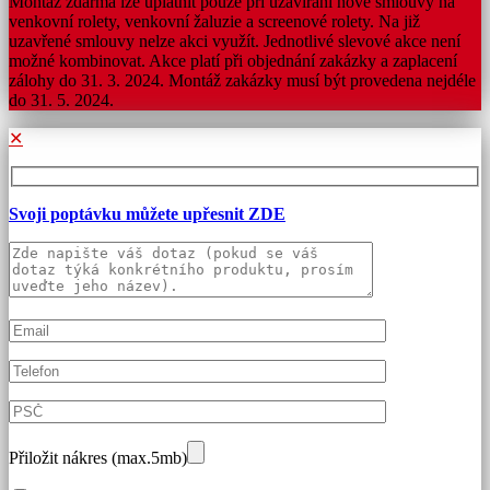
Montáž zdarma lze uplatnit pouze při uzavírání nové smlouvy na
venkovní rolety, venkovní žaluzie a screenové rolety. Na již
uzavřené smlouvy nelze akci využít. Jednotlivé slevové akce není
možné kombinovat. Akce platí při objednání zakázky a zaplacení
zálohy do 31. 3. 2024. Montáž zakázky musí být provedena nejdéle
do 31. 5. 2024.
✕
Svoji poptávku můžete upřesnit ZDE
Přiložit nákres (max.5mb)