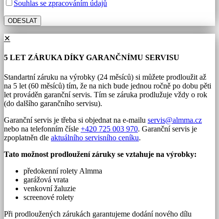
Souhlas se zpracováním údajů
✕
5 LET ZÁRUKA DÍKY GARANČNÍMU SERVISU
Standartní záruku na výrobky (24 měsíců) si můžete prodloužit až
na 5 let (60 měsíců) tím, že na nich bude jednou ročně po dobu pěti
let prováděn garanční servis. Tím se záruka prodlužuje vždy o rok
(do dalšího garančního servisu).
Garanční servis je třeba si objednat na e-mailu
servis@almma.cz
nebo na telefonním čísle
+420 725 003 970
. Garanční servis je
zpoplatněn dle
aktuálního servisního ceníku
.
Tato možnost prodloužení záruky se vztahuje na výrobky:
předokenní rolety Almma
garážová vrata
venkovní žaluzie
screenové rolety
Při prodloužených zárukách garantujeme dodání nového dílu