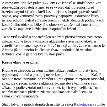
Almma kvalitou své práce s 22 lety zkušeností se stínící technikou
přesvědčila obyvatele Plzně, že se vyplatí dát jí přednost před
bezejmennými výrobci, kteří často nejsou schopni správně zaměřit
objekt, aby venkovní rolety pasovaly napoprvé, a dokonce často
nejsou schopni nalézt správné řešení v někdy složitých podmínkách
konkrétního objektu. Díky této obrovské zkušenosti jsme schopni
zaručit, že najdeme každé situaci optimální řešení.
To se vidí zvláště u dodatečných realizací předokenních rolet nebo
žaluzií, kdy je třeba vycházet z aktuálního stavu nemovitosti, a
„strefit“ se do dané dispozice. Právě to stojí za tím, že ne nadarmo je
Almma již po mnoho let členem Svazu podnikatelů ve stínicí
technice, což je garancí kvality naší práce.
Každé okno je originál
Řídíme se zásadou, že není možné nabízet venkovní rolety jako
typizovaný modul a proto jej nelze koupit formou e-shopu. Každé
okno je třeba individuálně zaměřit a určit optimální způsob ovládání,
ať už jde o ruční, anebo elektrické. Po návštěvě technika si sám
zákazník podle vzorků určí barvu rolet, jejich typ a velikost. To ale
nebrání nechat si předem zdarma spočítat orientační cenu za
zakázku včetně montáže.
Stačí, když na našich stránkách navštívíte sekci
Kalkulace
a vyplníte