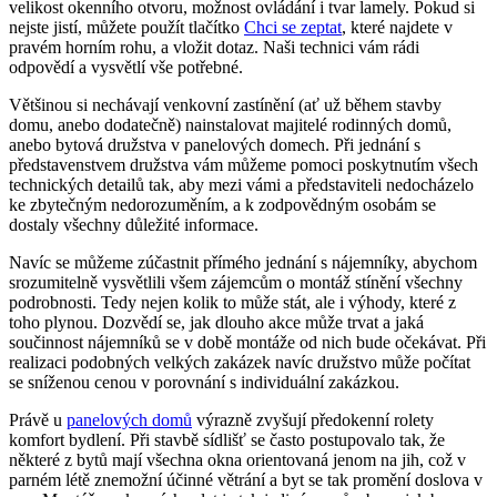
velikost okenního otvoru, možnost ovládání i tvar lamely. Pokud si
nejste jistí, můžete použít tlačítko
Chci se zeptat
, které najdete v
pravém horním rohu, a vložit dotaz. Naši technici vám rádi
odpovědí a vysvětlí vše potřebné.
Většinou si nechávají venkovní zastínění (ať už během stavby
domu, anebo dodatečně) nainstalovat majitelé rodinných domů,
anebo bytová družstva v panelových domech. Při jednání s
představenstvem družstva vám můžeme pomoci poskytnutím všech
technických detailů tak, aby mezi vámi a představiteli nedocházelo
ke zbytečným nedorozuměním, a k zodpovědným osobám se
dostaly všechny důležité informace.
Navíc se můžeme zúčastnit přímého jednání s nájemníky, abychom
srozumitelně vysvětlili všem zájemcům o montáž stínění všechny
podrobnosti. Tedy nejen kolik to může stát, ale i výhody, které z
toho plynou. Dozvědí se, jak dlouho akce může trvat a jaká
součinnost nájemníků se v době montáže od nich bude očekávat. Při
realizaci podobných velkých zakázek navíc družstvo může počítat
se sníženou cenou v porovnání s individuální zakázkou.
Právě u
panelových domů
výrazně zvyšují předokenní rolety
komfort bydlení. Při stavbě sídlišť se často postupovalo tak, že
některé z bytů mají všechna okna orientovaná jenom na jih, což v
parném létě znemožní účinné větrání a byt se tak promění doslova v