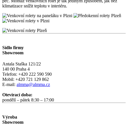
pec. Montáž venkovních rolet je tak jediným způsobem, jak bez
klimatizace snížit teplotu v interiéru.
Sídlo firmy
Showroom
Antala Staška 121/22
140 00 Praha 4
Telefon: +420 222 590 590
Mobil: +420 721 129 862
E-mail:
almma@almma.cz
Otevírací doba:
pondělí – pátek 8:30 – 17:00
Výroba
Showroom