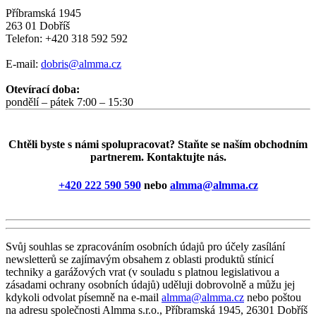
Příbramská 1945
263 01 Dobříš
Telefon: +420 318 592 592
E-mail:
dobris@almma.cz
Otevírací doba:
pondělí – pátek 7:00 – 15:30
Chtěli byste s námi spolupracovat? Staňte se naším obchodním
partnerem. Kontaktujte nás.
+420 222 590 590
nebo
almma@almma.cz
Svůj souhlas se zpracováním osobních údajů pro účely zasílání
newsletterů se zajímavým obsahem z oblasti produktů stínicí
techniky a garážových vrat (v souladu s platnou legislativou a
zásadami ochrany osobních údajů) uděluji dobrovolně a můžu jej
kdykoli odvolat písemně na e-mail
almma@almma.cz
nebo poštou
na adresu společnosti Almma s.r.o., Příbramská 1945, 26301 Dobříš