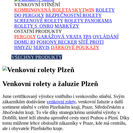
VENKOVNÍ
STÍNĚNÍ
KOMBINOVANÁ ROLETA SKYTWIN
ROLETY
DO PERGOLY
BEZPEČNOSTNÍ ROLETY
SCREENOVÉ ROLETY
ROLETY PANORAMA
ROLETY S_ONRO
MARKÝZY
OSTATNÍ
PRODUKTY
PERGOLY
GARÁŽOVÁ VRATA
TPA
OVLÁDÁNÍ
DOMU IO
POHONY BECKER
SÍTĚ PROTI
HMYZU
SERVIS
DÁRKOVÉ POUKAZY
VŠECHNY PRODUKTY
Venkovní rolety a žaluzie Plzeň
Jsme certifikovaný výrobce vnitřního i venkovního stínění. Svým
zákazníkům dodáváme
venkovní rolety
, venkovní žaluzie a další
sortiment stínění v celém Plzeňském kraji, Praze, Středočeském a
Jihočeském kraji. To vše díky strategickému umístění výroby v
Dobříši, které leží zhruba uprostřed cesty mezi Prahou a Plzní. Díky
tomu můžeme lehce obsloužit zákazníky v Praze, kde má centrálu,
ale i obyvatele Plzeňského kraje.