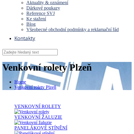
Aktuality & oznámení
Dárkové poukazy
Reference SVJ
Ke stažení
Blog
Všeobecné obchodní podmínky a reklamační řád
Kontakty
Venkovní rolety Plzeň
Home
Venkovní rolety Plzeň
VENKOVNÍ
ROLETY
VENKOVNÍ
ŽALUZIE
PANELÁKOVÉ
STÍNĚNÍ