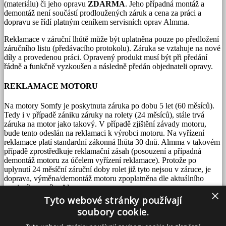
(materiálu) či jeho opravu
ZDARMA
. Jeho případná montáž a
demontáž není součástí prodloužených záruk a cena za práci a
dopravu se řídí platným ceníkem servisních oprav Almma.
Reklamace v záruční lhůtě může být uplatněna pouze po předložení
záručního listu (předávacího protokolu). Záruka se vztahuje na nové
díly a provedenou práci. Opravený produkt musí být při předání
řádně a funkčně vyzkoušen a následně předán objednateli opravy.
REKLAMACE MOTORU
Na motory Somfy je poskytnuta záruka po dobu 5 let (60 měsíců).
Tedy i v případě zániku záruky na rolety (24 měsíců), stále trvá
záruka na motor jako takový. V případě zjištění závady motoru,
bude tento odeslán na reklamaci k výrobci motoru. Na vyřízení
reklamace platí standardní zákonná lhůta 30 dnů. Almma v takovém
případě zprostředkuje reklamační zásah (posouzení a případná
demontáž motoru za účelem vyřízení reklamace). Protože po
uplynutí 24 měsíční záruční doby rolet již tyto nejsou v záruce, je
doprava, výměna/demontáž motoru zpoplatněna dle aktuálního
servisního ceníku Almma.
×
Tyto webové stránky používají
Servisní zásah pak může probíhat následně:
soubory cookie.
1. Roleta zůstane demontovaná = bez motoru po dobu nutnou pro