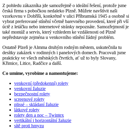
Z pohledu zákazníka jde samozřejmě o ideální řešení, protože jsme
česká firma s pobočkou nedaleko Plzně. Můžete navštívit naši
vzorkovnu v Dobříši, konkrétně v ulici Příbramská 1945 a osobně si
vybrat preferované stínění včetně barevného provedení, které při vší
úctě z letáčku nebo internetové stránky nepoznáte. Samozřejmostí je
také montáž a servis, který vzhledem ke vzdálenosti od Plzně
nepředstavuje zejména u venkovního stínění žádný problém.
Ostatně Plzeň je Almma druhým rodným městem, uskutečnila tu
desítky zakázek v rodinných i panelových domech. Pracovali jsme
prakticky ve všech městských čtvrtích, ať už to byly Slovany,
Křimice, Litice, Radčice a další.
Co umíme, vyrobíme a namontujeme:
venkovní (předokenní) rolety
venkovní žaluzie
bezpečnostní rolety
screenové rolety
plissé – skládaní žaluzie
látkové rolety
rolety den a noc – Twintex
vertikální i horizontální žaluzie
sítě proti hmyzu