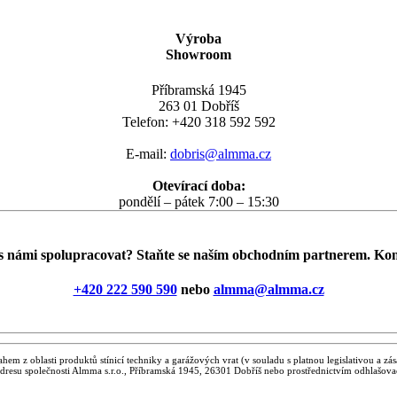
Výroba
Showroom
Příbramská 1945
263 01 Dobříš
Telefon: +420 318 592 592
E-mail:
dobris@almma.cz
Otevírací doba:
pondělí – pátek 7:00 – 15:30
 s námi spolupracovat? Staňte se naším obchodním partnerem. Kon
+420 222 590 590
nebo
almma@almma.cz
hem z oblasti produktů stínicí techniky a garážových vrat (v souladu s platnou legislativou a 
dresu společnosti Almma s.r.o., Příbramská 1945, 26301 Dobříš nebo prostřednictvím odhlašov