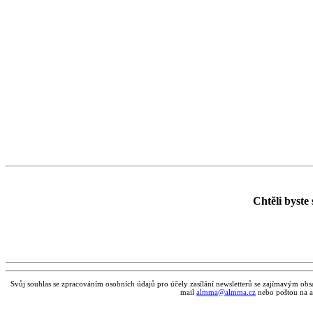
Chtěli byste
Svůj souhlas se zpracováním osobních údajů pro účely zasílání newsletterů se zajímavým obsa
mail
almma@almma.cz
nebo poštou na a