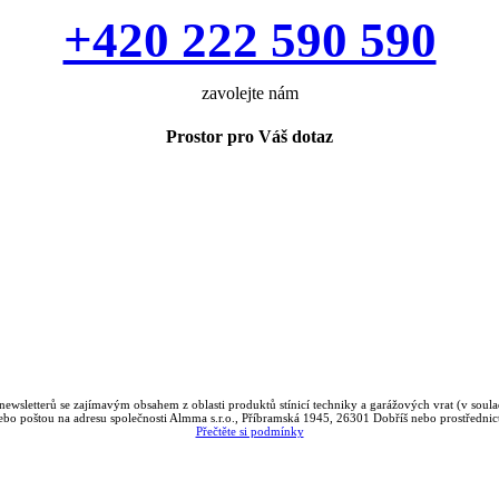
+420 222 590 590
zavolejte nám
Prostor pro Váš dotaz
ewsletterů se zajímavým obsahem z oblasti produktů stínicí techniky a garážových vrat (v soula
bo poštou na adresu společnosti Almma s.r.o., Příbramská 1945, 26301 Dobříš nebo prostředni
Přečtěte si podmínky