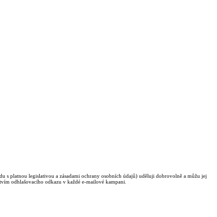
du s platnou legislativou a zásadami ochrany osobních údajů) uděluji dobrovolně a můžu jej
ctvím odhlašovacího odkazu v každé e-mailové kampani.