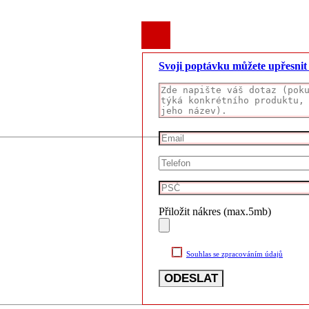
Svoji poptávku můžete upřesni
Přiložit nákres (max.5mb)
Souhlas se zpracováním údajů