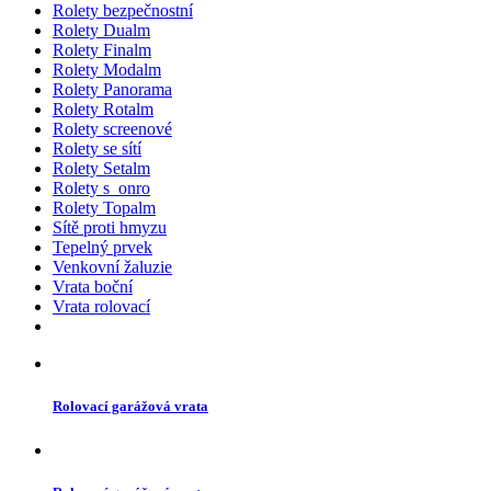
Rolety bezpečnostní
Rolety Dualm
Rolety Finalm
Rolety Modalm
Rolety Panorama
Rolety Rotalm
Rolety screenové
Rolety se sítí
Rolety Setalm
Rolety s_onro
Rolety Topalm
Sítě proti hmyzu
Tepelný prvek
Venkovní žaluzie
Vrata boční
Vrata rolovací
Rolovací garážová vrata