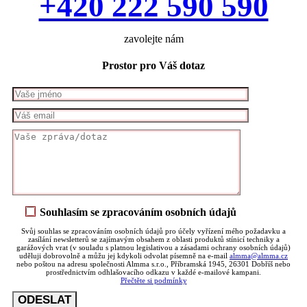
+420 222 590 590
zavolejte nám
Prostor pro Váš dotaz
Souhlasím se zpracováním osobních údajů
Svůj souhlas se zpracováním osobních údajů pro účely vyřízení mého požadavku a
zasílání newsletterů se zajímavým obsahem z oblasti produktů stínicí techniky a
garážových vrat (v souladu s platnou legislativou a zásadami ochrany osobních údajů)
uděluji dobrovolně a můžu jej kdykoli odvolat písemně na e-mail
almma@almma.cz
nebo poštou na adresu společnosti Almma s.r.o., Příbramská 1945, 26301 Dobříš nebo
prostřednictvím odhlašovacího odkazu v každé e-mailové kampani.
Přečtěte si podmínky