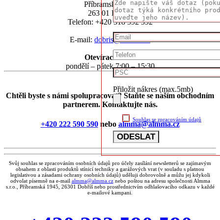
Příbramská 1945
263 01 Dobříš
Telefon: +420 318 592 592
E-mail:
dobris@almma.cz
Otevírací doba:
pondělí – pátek 7:00 – 15:30
Přiložit nákres (max.5mb)
Chtěli byste s námi spolupracovat? Staňte se naším obchodním
partnerem. Kontaktujte nás.
Souhlas se zpracováním údajů
+420 222 590 590
nebo
almma@almma.cz
Svůj souhlas se zpracováním osobních údajů pro účely zasílání newsletterů se zajímavým
obsahem z oblasti produktů stínicí techniky a garážových vrat (v souladu s platnou
legislativou a zásadami ochrany osobních údajů) uděluji dobrovolně a můžu jej kdykoli
odvolat písemně na e-mail
almma@almma.cz
nebo poštou na adresu společnosti Almma
s.r.o., Příbramská 1945, 26301 Dobříš nebo prostřednictvím odhlašovacího odkazu v každé
e-mailové kampani.