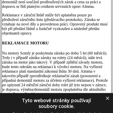
demontáž není součástí prodloužených záruk a cena za práci a
dopravu se řídí platným ceníkem servisních oprav Almma.
Reklamace v záruční lhůtě může být uplatněna pouze po
předložení záručního listu (předávacího protokolu). Záruka se
vztahuje na nové díly a provedenou práci. Opravený produkt musí
být při předání řádně a funkčně vyzkoušen a následně předán
objednateli opravy.
REKLAMACE MOTORU
Na motory Somfy je poskytnuta záruka po dobu 5 let (60 měsíců).
Tedy i v případě zániku záruky na rolety (24 měsíců), stále trvá
záruka na motor jako takový. V případě zjištění závady motoru,
bude tento odeslán na reklamaci k výrobci motoru. Na vyřízení
reklamace platí standardní zákonná lhůta 30 dnů. Almma v
takovém případě zprostředkuje reklamační zásah (posouzení a
případná demontáž motoru za účelem vyřízení reklamace). Protože
po uplynutí 24 měsíční záruční doby rolet již tyto nejsou v záruce,
je doprava, výměna/demontáž motoru zpoplatněna dle aktuálního
servisního ceníku Almma.
×
Tyto webové stránky používají
Servisní zásah pak může probíhat následně:
soubory cookie.
1. Roleta zůstane demontovaná = bez motoru po dobu nutnou pro