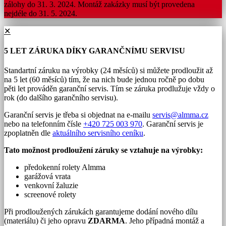
zálohy do 31. 3. 2024. Montáž zakázky musí být provedena
nejdéle do 31. 5. 2024.
✕
5 LET ZÁRUKA DÍKY GARANČNÍMU SERVISU
Standartní záruku na výrobky (24 měsíců) si můžete prodloužit až
na 5 let (60 měsíců) tím, že na nich bude jednou ročně po dobu
pěti let prováděn garanční servis. Tím se záruka prodlužuje vždy o
rok (do dalšího garančního servisu).
Garanční servis je třeba si objednat na e-mailu
servis@almma.cz
nebo na telefonním čísle
+420 725 003 970
. Garanční servis je
zpoplatněn dle
aktuálního servisního ceníku
.
Tato možnost prodloužení záruky se vztahuje na výrobky:
předokenní rolety Almma
garážová vrata
venkovní žaluzie
screenové rolety
Při prodloužených zárukách garantujeme dodání nového dílu
(materiálu) či jeho opravu
ZDARMA
. Jeho případná montáž a