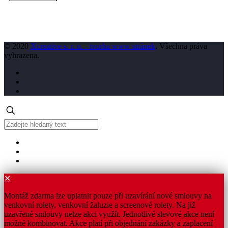
© 2020
Xcreative s. r. o. - tvorba www stránek
. Všechna práva
vyhrazena.
✕
Montáž zdarma lze uplatnit pouze při uzavírání nové smlouvy na
venkovní rolety, venkovní žaluzie a screenové rolety. Na již
uzavřené smlouvy nelze akci využít. Jednotlivé slevové akce není
možné kombinovat. Akce platí při objednání zakázky a zaplacení