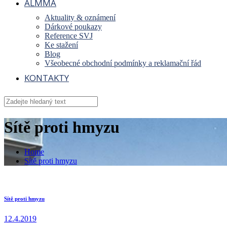
ALMMA
Aktuality & oznámení
Dárkové poukazy
Reference SVJ
Ke stažení
Blog
Všeobecné obchodní podmínky a reklamační řád
KONTAKTY
Sítě proti hmyzu
Home
Sítě proti hmyzu
Sítě proti hmyzu
12.4.2019