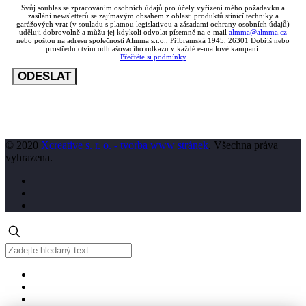
Svůj souhlas se zpracováním osobních údajů pro účely vyřízení mého požadavku a
zasílání newsletterů se zajímavým obsahem z oblasti produktů stínicí techniky a
garážových vrat (v souladu s platnou legislativou a zásadami ochrany osobních údajů)
uděluji dobrovolně a můžu jej kdykoli odvolat písemně na e-mail
almma@almma.cz
nebo poštou na adresu společnosti Almma s.r.o., Příbramská 1945, 26301 Dobříš nebo
prostřednictvím odhlašovacího odkazu v každé e-mailové kampani.
Přečtěte si podmínky
© 2020
Xcreative s. r. o. - tvorba www stránek
. Všechna práva
vyhrazena.