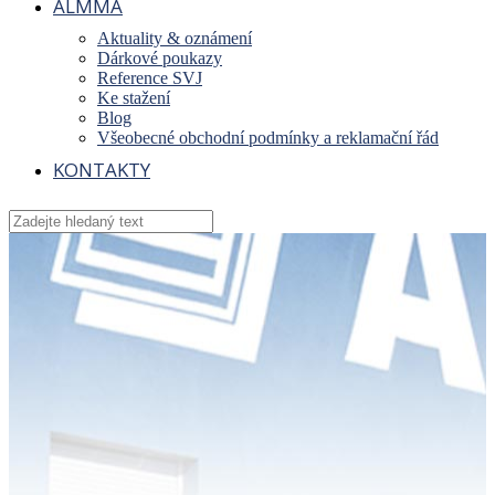
ALMMA
Aktuality & oznámení
Dárkové poukazy
Reference SVJ
Ke stažení
Blog
Všeobecné obchodní podmínky a reklamační řád
KONTAKTY