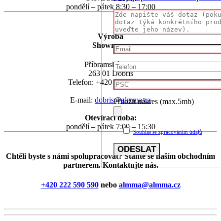
pondělí – pátek 8:30 – 17:00
Výroba
Showroom
Příbramská 1945
263 01 Dobříš
Telefon: +420 318 592 592
E-mail:
dobris@almma.cz
Přiložit nákres (max.5mb)
Otevírací doba:
pondělí – pátek 7:00 – 15:30
Souhlas se zpracováním údajů
Chtěli byste s námi spolupracovat? Staňte se naším obchodním
partnerem. Kontaktujte nás.
+420 222 590 590
nebo
almma@almma.cz