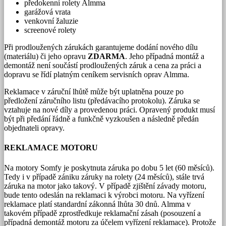
předokenní rolety Almma
garážová vrata
venkovní žaluzie
screenové rolety
Při prodloužených zárukách garantujeme dodání nového dílu
(materiálu) či jeho opravu
ZDARMA
. Jeho případná montáž a
demontáž není součástí prodloužených záruk a cena za práci a
dopravu se řídí platným ceníkem servisních oprav Almma.
Reklamace v záruční lhůtě může být uplatněna pouze po
předložení záručního listu (předávacího protokolu). Záruka se
vztahuje na nové díly a provedenou práci. Opravený produkt musí
být při předání řádně a funkčně vyzkoušen a následně předán
objednateli opravy.
REKLAMACE MOTORU
Na motory Somfy je poskytnuta záruka po dobu 5 let (60 měsíců).
Tedy i v případě zániku záruky na rolety (24 měsíců), stále trvá
záruka na motor jako takový. V případě zjištění závady motoru,
bude tento odeslán na reklamaci k výrobci motoru. Na vyřízení
reklamace platí standardní zákonná lhůta 30 dnů. Almma v
takovém případě zprostředkuje reklamační zásah (posouzení a
případná demontáž motoru za účelem vyřízení reklamace). Protože