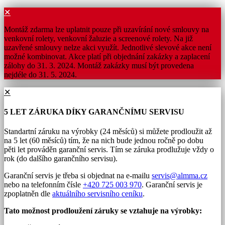
✕
Montáž zdarma lze uplatnit pouze při uzavírání nové smlouvy na
venkovní rolety, venkovní žaluzie a screenové rolety. Na již
uzavřené smlouvy nelze akci využít. Jednotlivé slevové akce není
možné kombinovat. Akce platí při objednání zakázky a zaplacení
zálohy do 31. 3. 2024. Montáž zakázky musí být provedena
nejdéle do 31. 5. 2024.
✕
5 LET ZÁRUKA DÍKY GARANČNÍMU SERVISU
Standartní záruku na výrobky (24 měsíců) si můžete prodloužit až
na 5 let (60 měsíců) tím, že na nich bude jednou ročně po dobu
pěti let prováděn garanční servis. Tím se záruka prodlužuje vždy o
rok (do dalšího garančního servisu).
Garanční servis je třeba si objednat na e-mailu
servis@almma.cz
nebo na telefonním čísle
+420 725 003 970
. Garanční servis je
zpoplatněn dle
aktuálního servisního ceníku
.
Tato možnost prodloužení záruky se vztahuje na výrobky: