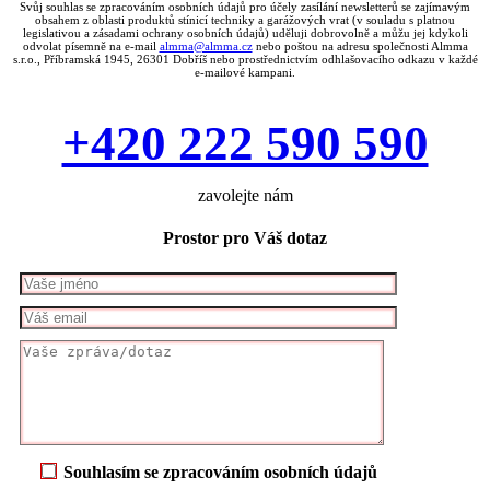
Svůj souhlas se zpracováním osobních údajů pro účely zasílání newsletterů se zajímavým
obsahem z oblasti produktů stínicí techniky a garážových vrat (v souladu s platnou
legislativou a zásadami ochrany osobních údajů) uděluji dobrovolně a můžu jej kdykoli
odvolat písemně na e-mail
almma@almma.cz
nebo poštou na adresu společnosti Almma
s.r.o., Příbramská 1945, 26301 Dobříš nebo prostřednictvím odhlašovacího odkazu v každé
e-mailové kampani.
+420 222 590 590
zavolejte nám
Prostor pro Váš dotaz
Souhlasím se zpracováním osobních údajů