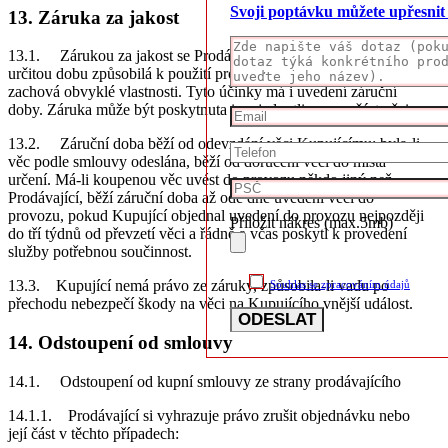
Svoji poptávku můžete upřesni
13. Záruka za jakost
13.1. Zárukou za jakost se Prodávající zavazuje, že věc bude po
určitou dobu způsobilá k použití pro obvyklý účel nebo že si
zachová obvyklé vlastnosti. Tyto účinky má i uvedení záruční
doby. Záruka může být poskytnuta i na jednotlivou součást věci.
13.2. Záruční doba běží od odevzdání věci Kupujícímu; byla-li
věc podle smlouvy odeslána, běží od doručení věci do místa
určení. Má-li koupenou věc uvést do provozu někdo jiný než
Prodávající, běží záruční doba až ode dne uvedení věci do
provozu, pokud Kupující objednal uvedení do provozu nejpozději
Přiložit nákres (max.5mb)
do tří týdnů od převzetí věci a řádně a včas poskytl k provedení
služby potřebnou součinnost.
13.3. Kupující nemá právo ze záruky, způsobila-li vadu po
Souhlas se zpracováním údajů
přechodu nebezpečí škody na věci na Kupujícího vnější událost.
14. Odstoupení od smlouvy
14.1. Odstoupení od kupní smlouvy ze strany prodávajícího
14.1.1. Prodávající si vyhrazuje právo zrušit objednávku nebo
její část v těchto případech: