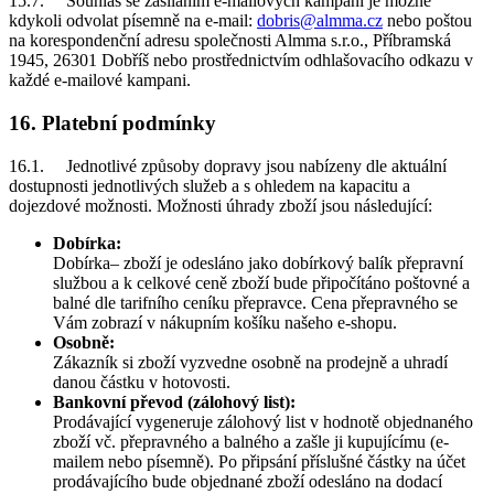
15.7. Souhlas se zasíláním e-mailových kampaní je možné
kdykoli odvolat písemně na e-mail:
dobris@almma.cz
nebo poštou
na korespondenční adresu společnosti Almma s.r.o., Příbramská
1945, 26301 Dobříš nebo prostřednictvím odhlašovacího odkazu v
každé e-mailové kampani.
16. Platební podmínky
16.1. Jednotlivé způsoby dopravy jsou nabízeny dle aktuální
dostupnosti jednotlivých služeb a s ohledem na kapacitu a
dojezdové možnosti. Možnosti úhrady zboží jsou následující:
Dobírka:
Dobírka– zboží je odesláno jako dobírkový balík přepravní
službou a k celkové ceně zboží bude připočítáno poštovné a
balné dle tarifního ceníku přepravce. Cena přepravného se
Vám zobrazí v nákupním košíku našeho e-shopu.
Osobně:
Zákazník si zboží vyzvedne osobně na prodejně a uhradí
danou částku v hotovosti.
Bankovní převod (zálohový list):
Prodávající vygeneruje zálohový list v hodnotě objednaného
zboží vč. přepravného a balného a zašle ji kupujícímu (e-
mailem nebo písemně). Po připsání příslušné částky na účet
prodávajícího bude objednané zboží odesláno na dodací