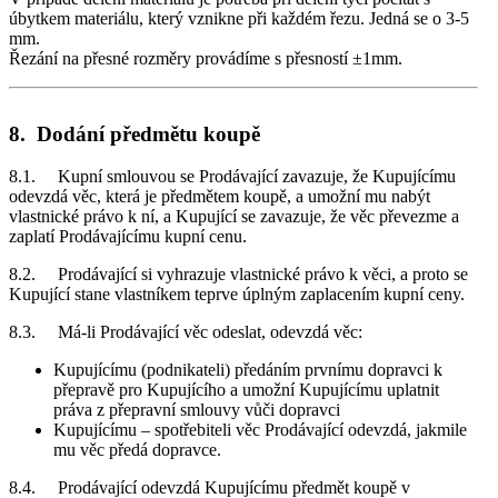
úbytkem materiálu, který vznikne při každém řezu. Jedná se o 3-5
mm.
Řezání na přesné rozměry provádíme s přesností ±1mm.
8. Dodání předmětu koupě
8.1. Kupní smlouvou se Prodávající zavazuje, že Kupujícímu
odevzdá věc, která je předmětem koupě, a umožní mu nabýt
vlastnické právo k ní, a Kupující se zavazuje, že věc převezme a
zaplatí Prodávajícímu kupní cenu.
8.2. Prodávající si vyhrazuje vlastnické právo k věci, a proto se
Kupující stane vlastníkem teprve úplným zaplacením kupní ceny.
8.3. Má-li Prodávající věc odeslat, odevzdá věc:
Kupujícímu (podnikateli) předáním prvnímu dopravci k
přepravě pro Kupujícího a umožní Kupujícímu uplatnit
práva z přepravní smlouvy vůči dopravci
Kupujícímu – spotřebiteli věc Prodávající odevzdá, jakmile
mu věc předá dopravce.
8.4. Prodávající odevzdá Kupujícímu předmět koupě v