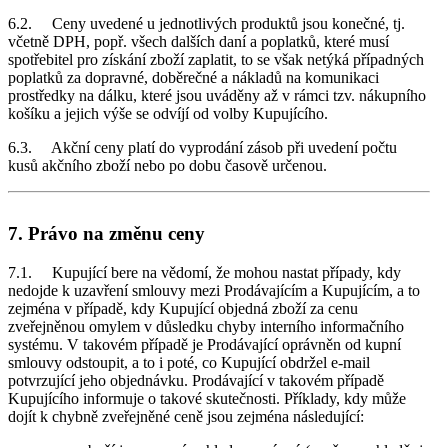
6.2. Ceny uvedené u jednotlivých produktů jsou konečné, tj.
včetně DPH, popř. všech dalších daní a poplatků, které musí
spotřebitel pro získání zboží zaplatit, to se však netýká případných
poplatků za dopravné, doběrečné a nákladů na komunikaci
prostředky na dálku, které jsou uváděny až v rámci tzv. nákupního
košíku a jejich výše se odvíjí od volby Kupujícího.
6.3. Akční ceny platí do vyprodání zásob při uvedení počtu
kusů akčního zboží nebo po dobu časově určenou.
7. Právo na změnu ceny
7.1. Kupující bere na vědomí, že mohou nastat případy, kdy
nedojde k uzavření smlouvy mezi Prodávajícím a Kupujícím, a to
zejména v případě, kdy Kupující objedná zboží za cenu
zveřejněnou omylem v důsledku chyby interního informačního
systému. V takovém případě je Prodávající oprávněn od kupní
smlouvy odstoupit, a to i poté, co Kupující obdržel e-mail
potvrzující jeho objednávku. Prodávající v takovém případě
Kupujícího informuje o takové skutečnosti. Příklady, kdy může
dojít k chybně zveřejněné ceně jsou zejména následující: