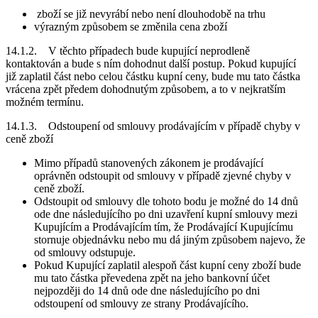
zboží se již nevyrábí nebo není dlouhodobě na trhu
výrazným způsobem se změnila cena zboží
14.1.2. V těchto případech bude kupující neprodleně
kontaktován a bude s ním dohodnut další postup. Pokud kupující
již zaplatil část nebo celou částku kupní ceny, bude mu tato částka
vrácena zpět předem dohodnutým způsobem, a to v nejkratším
možném termínu.
14.1.3. Odstoupení od smlouvy prodávajícím v případě chyby v
ceně zboží
Mimo případů stanovených zákonem je prodávající
oprávněn odstoupit od smlouvy v případě zjevné chyby v
ceně zboží.
Odstoupit od smlouvy dle tohoto bodu je možné do 14 dnů
ode dne následujícího po dni uzavření kupní smlouvy mezi
Kupujícím a Prodávajícím tím, že Prodávající Kupujícímu
stornuje objednávku nebo mu dá jiným způsobem najevo, že
od smlouvy odstupuje.
Pokud Kupující zaplatil alespoň část kupní ceny zboží bude
mu tato částka převedena zpět na jeho bankovní účet
nejpozději do 14 dnů ode dne následujícího po dni
odstoupení od smlouvy ze strany Prodávajícího.