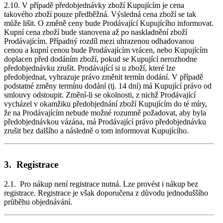
2.10. V případě předobjednávky zboží Kupujícím je cena
takového zboží pouze předběžná. Výsledná cena zboží se tak
může lišit. O změně ceny bude Prodávající Kupujícího informovat.
Kupní cena zboží bude stanovena až po naskladnění zboží
Prodávajícím. Případný rozdíl mezi uhrazenou odhadovanou
cenou a kupní cenou bude Prodávajícím vrácen, nebo Kupujícím
doplacen před dodáním zboží, pokud se Kupující nerozhodne
předobjednávku zrušit. Prodávající si u zboží, které lze
předobjednat, vyhrazuje právo změnit termín dodání. V případě
podstatné změny termínu dodání (tj. 14 dní) má Kupující právo od
smlouvy odstoupit. Změní-li se okolnosti, z nichž Prodávající
vycházel v okamžiku předobjednání zboží Kupujícím do té míry,
že na Prodávajícím nebude možné rozumně požadovat, aby byla
předobjednávkou vázána, má Prodávající právo předobjednávku
zrušit bez dalšího a následně o tom informovat Kupujícího.
3. Registrace
2.1. Pro nákup není registrace nutná. Lze provést i nákup bez
registrace. Registrace je však doporučena z důvodu jednoduššího
průběhu objednávání.