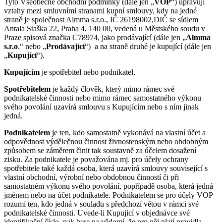
Tyto Všeobecné obchodní podmínky (dále jen „
VOP
“) upravují
vztahy mezi smluvními stranami kupní smlouvy, kdy na jedné
straně je společnost Almma s.r.o., IČ 26198002,DIČ se sídlem
Antala Staška 22, Praha 4, 140 00, vedená u Městského soudu v
Praze spisová značka C78974, jako prodávající (dále jen „
Almma
s.r.o
.“ nebo „
Prodávající
“) a na straně druhé je kupující (dále jen
„
Kupující
“).
Kupujícím
je spotřebitel nebo podnikatel.
Spotřebitelem
je každý člověk, který mimo rámec své
podnikatelské činnosti nebo mimo rámec samostatného výkonu
svého povolání uzavírá smlouvu s Kupujícím nebo s ním jinak
jedná.
Podnikatelem
je ten, kdo samostatně vykonává na vlastní účet a
odpovědnost výdělečnou činnost živnostenským nebo obdobným
způsobem se záměrem činit tak soustavně za účelem dosažení
zisku. Za podnikatele je považována mj. pro účely ochrany
spotřebitele také každá osoba, která uzavírá smlouvy související s
vlastní obchodní, výrobní nebo obdobnou činností či při
samostatném výkonu svého povolání, popřípadě osoba, která jedná
jménem nebo na účet podnikatele. Podnikatelem se pro účely VOP
rozumí ten, kdo jedná v souladu s předchozí větou v rámci své
podnikatelské činnosti. Uvede-li Kupující v objednávce své
identifikační číslo, pak bere na vědomí, že pro něj platí pravidla