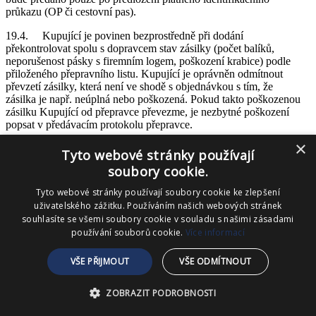
průkazu (OP či cestovní pas).
19.4. Kupující je povinen bezprostředně při dodání
překontrolovat spolu s dopravcem stav zásilky (počet balíků,
neporušenost pásky s firemním logem, poškození krabice) podle
přiloženého přepravního listu. Kupující je oprávněn odmítnout
převzetí zásilky, která není ve shodě s objednávkou s tím, že
zásilka je např. neúplná nebo poškozená. Pokud takto poškozenou
zásilku Kupující od přepravce převezme, je nezbytné poškození
popsat v předávacím protokolu přepravce.
×
19.5. Neúplnou nebo poškozenou zásilku je nutno neprodleně
Tyto webové stránky používají
oznámit e-mailem na adresu dobris@almma.cz, sepsat s
soubory cookie.
dopravcem škodní protokol a tento bez zbytečného odkladu zaslat
e-mailem nebo poštou Prodávajícímu. Dodatečná reklamace
Tyto webové stránky používají soubory cookie ke zlepšení
neúplnosti nebo vnějšího poškození zásilky nezbavuje Kupujícího
uživatelského zážitku. Používáním našich webových stránek
práva věc reklamovat, dává však Prodávajícímu možnost prokázat,
souhlasíte se všemi soubory cookie v souladu s našimi zásadami
že se nejedná o rozpor s objednávkou.
používání souborů cookie.
Více informací
20. Záruční podmínky
VŠE PŘIJMOUT
VŠE ODMÍTNOUT
20.1. Reklamační řád
ZOBRAZIT PODROBNOSTI
20.1.1. Tento reklamační řád stanovuje postup prodávajícího a
kupujícího pří případné reklamaci zakoupeného zboží. Případné