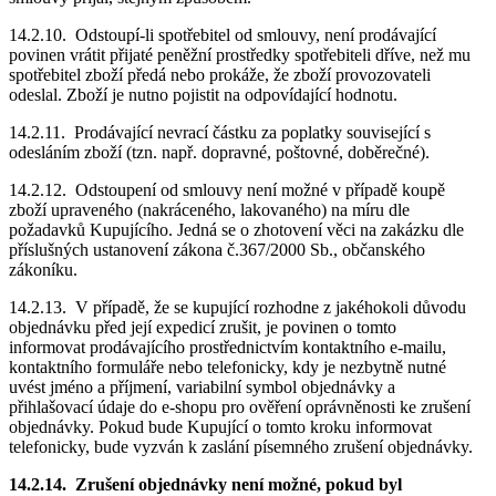
14.2.10. Odstoupí-li spotřebitel od smlouvy, není prodávající
povinen vrátit přijaté peněžní prostředky spotřebiteli dříve, než mu
spotřebitel zboží předá nebo prokáže, že zboží provozovateli
odeslal. Zboží je nutno pojistit na odpovídající hodnotu.
14.2.11. Prodávající nevrací částku za poplatky související s
odesláním zboží (tzn. např. dopravné, poštovné, doběrečné).
14.2.12. Odstoupení od smlouvy není možné v případě koupě
zboží upraveného (nakráceného, lakovaného) na míru dle
požadavků Kupujícího. Jedná se o zhotovení věci na zakázku dle
příslušných ustanovení zákona č.367/2000 Sb., občanského
zákoníku.
14.2.13. V případě, že se kupující rozhodne z jakéhokoli důvodu
objednávku před její expedicí zrušit, je povinen o tomto
informovat prodávajícího prostřednictvím kontaktního e-mailu,
kontaktního formuláře nebo telefonicky, kdy je nezbytně nutné
uvést jméno a příjmení, variabilní symbol objednávky a
přihlašovací údaje do e-shopu pro ověření oprávněnosti ke zrušení
objednávky. Pokud bude Kupující o tomto kroku informovat
telefonicky, bude vyzván k zaslání písemného zrušení objednávky.
14.2.14. Zrušení objednávky není možné, pokud byl