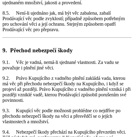
ujednaném množství, jakosti a provedení.
8.5. Není-li ujednáno jak, má být věc zabalena, zabalí
Prodávající věc podle zvyklostí; případně způsobem potřebným
pro uchování věci a její ochranu. Stejným způsobem opatří
Prodávající věc pro přepravu.
9. Přechod nebezpečí škody
9.1. Věc je vadná, nemá-li sjednané vlastnosti. Za vadu se
považuje i plnění jiné věci.
9.2. Právo Kupujícího z vadného plnění zakládá vada, kterou
má věc při přechodu nebezpečí škody na Kupujícího, i když se
projeví až později. Právo Kupujícího z vadného plnění vzniká i při
později vzniklé vadě, kterou Prodávající způsobil porušením své
povinnosti.
9.3. Kupující věc podle možnosti prohlédne co nejdříve po
přechodu nebezpečí škody na věci a přesvědčí se o jejích
vlastnostech a množství.
9.4. Nebezpečí škody přechází na Kupujícího převzetím věci.