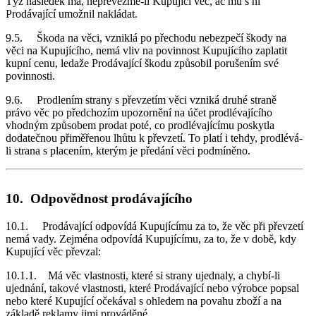
Týž následek má, nepřevezme-li Kupující věc, ač mu s ní
Prodávající umožnil nakládat.
9.5. Škoda na věci, vzniklá po přechodu nebezpečí škody na
věci na Kupujícího, nemá vliv na povinnost Kupujícího zaplatit
kupní cenu, ledaže Prodávající škodu způsobil porušením své
povinnosti.
9.6. Prodlením strany s převzetím věci vzniká druhé straně
právo věc po předchozím upozornění na účet prodlévajícího
vhodným způsobem prodat poté, co prodlévajícímu poskytla
dodatečnou přiměřenou lhůtu k převzetí. To platí i tehdy, prodlévá-
li strana s placením, kterým je předání věci podmíněno.
10. Odpovědnost prodávajícího
10.1. Prodávající odpovídá Kupujícímu za to, že věc při převzetí
nemá vady. Zejména odpovídá Kupujícímu, za to, že v době, kdy
Kupující věc převzal:
10.1.1. Má věc vlastnosti, které si strany ujednaly, a chybí-li
ujednání, takové vlastnosti, které Prodávající nebo výrobce popsal
nebo které Kupující očekával s ohledem na povahu zboží a na
základě reklamy jimi prováděné.