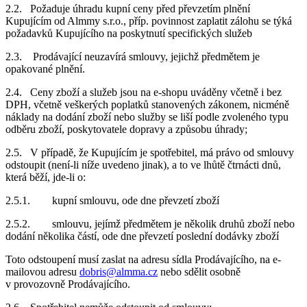
2.2. Požaduje úhradu kupní ceny před převzetím plnění
Kupujícím od Almmy s.r.o., příp. povinnost zaplatit zálohu se týká
požadavků Kupujícího na poskytnutí specifických služeb
2.3. Prodávající neuzavírá smlouvy, jejichž předmětem je
opakované plnění.
2.4. Ceny zboží a služeb jsou na e-shopu uváděny včetně i bez
DPH, včetně veškerých poplatků stanovených zákonem, nicméně
náklady na dodání zboží nebo služby se liší podle zvoleného typu
odběru zboží, poskytovatele dopravy a způsobu úhrady;
2.5. V případě, že Kupujícím je spotřebitel, má právo od smlouvy
odstoupit (není-li níže uvedeno jinak), a to ve lhůtě čtrnácti dnů,
která běží, jde-li o:
2.5.1. kupní smlouvu, ode dne převzetí zboží
2.5.2. smlouvu, jejímž předmětem je několik druhů zboží nebo
dodání několika částí, ode dne převzetí poslední dodávky zboží
Toto odstoupení musí zaslat na adresu sídla Prodávajícího, na e-
mailovou adresu
dobris@almma.cz
nebo sdělit osobně
v provozovně Prodávajícího.