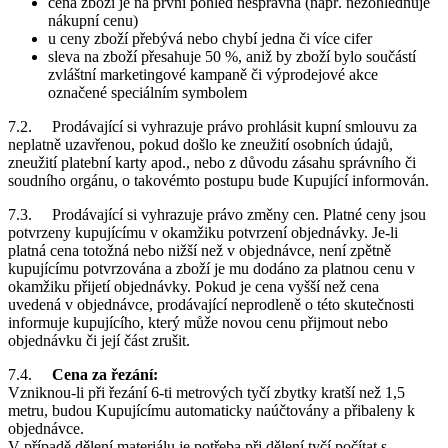
cena zboží je na první pohled nesprávná (např. nezohledňuje
nákupní cenu)
u ceny zboží přebývá nebo chybí jedna či více cifer
sleva na zboží přesahuje 50 %, aniž by zboží bylo součástí
zvláštní marketingové kampaně či výprodejové akce
označené speciálním symbolem
7.2. Prodávající si vyhrazuje právo prohlásit kupní smlouvu za
neplatně uzavřenou, pokud došlo ke zneužití osobních údajů,
zneužití platební karty apod., nebo z důvodu zásahu správního či
soudního orgánu, o takovémto postupu bude Kupující informován.
7.3. Prodávající si vyhrazuje právo změny cen. Platné ceny jsou
potvrzeny kupujícímu v okamžiku potvrzení objednávky. Je-li
platná cena totožná nebo nižší než v objednávce, není zpětně
kupujícímu potvrzována a zboží je mu dodáno za platnou cenu v
okamžiku přijetí objednávky. Pokud je cena vyšší než cena
uvedená v objednávce, prodávající neprodleně o této skutečnosti
informuje kupujícího, který může novou cenu přijmout nebo
objednávku či její část zrušit.
7.4.
Cena za řezání:
Vzniknou-li při řezání 6-ti metrových tyčí zbytky kratší než 1,5
metru, budou Kupujícímu automaticky naúčtovány a přibaleny k
objednávce.
V případě dělení materiálu je potřeba při dělení tyčí počítat s