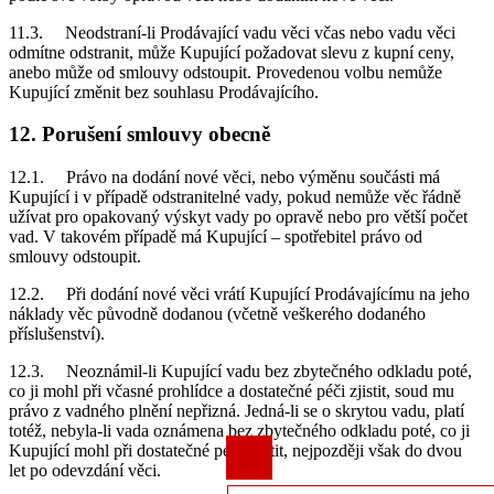
11.3. Neodstraní-li Prodávající vadu věci včas nebo vadu věci
odmítne odstranit, může Kupující požadovat slevu z kupní ceny,
anebo může od smlouvy odstoupit. Provedenou volbu nemůže
Kupující změnit bez souhlasu Prodávajícího.
12. Porušení smlouvy obecně
12.1. Právo na dodání nové věci, nebo výměnu součásti má
Kupující i v případě odstranitelné vady, pokud nemůže věc řádně
užívat pro opakovaný výskyt vady po opravě nebo pro větší počet
vad. V takovém případě má Kupující – spotřebitel právo od
smlouvy odstoupit.
12.2. Při dodání nové věci vrátí Kupující Prodávajícímu na jeho
náklady věc původně dodanou (včetně veškerého dodaného
příslušenství).
12.3. Neoznámil-li Kupující vadu bez zbytečného odkladu poté,
co ji mohl při včasné prohlídce a dostatečné péči zjistit, soud mu
právo z vadného plnění nepřizná. Jedná-li se o skrytou vadu, platí
totéž, nebyla-li vada oznámena bez zbytečného odkladu poté, co ji
Kupující mohl při dostatečné péči zjistit, nejpozději však do dvou
let po odevzdání věci.