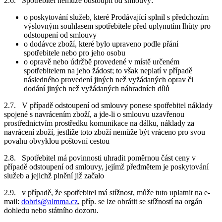
2.6. Spotřebitel nemůže odstoupit od smlouvy:
o poskytování služeb, které Prodávající splnil s předchozím
výslovným souhlasem spotřebitele před uplynutím lhůty pro
odstoupení od smlouvy
o dodávce zboží, které bylo upraveno podle přání
spotřebitele nebo pro jeho osobu
o opravě nebo údržbě provedené v místě určeném
spotřebitelem na jeho žádost; to však neplatí v případě
následného provedení jiných než vyžádaných oprav či
dodání jiných než vyžádaných náhradních dílů
2.7. V případě odstoupení od smlouvy ponese spotřebitel náklady
spojené s navrácením zboží, a jde-li o smlouvu uzavřenou
prostřednictvím prostředku komunikace na dálku, náklady za
navrácení zboží, jestliže toto zboží nemůže být vráceno pro svou
povahu obvyklou poštovní cestou
2.8. Spotřebitel má povinnosti uhradit poměrnou část ceny v
případě odstoupení od smlouvy, jejímž předmětem je poskytování
služeb a jejichž plnění již začalo
2.9. v případě, že spotřebitel má stížnost, může tuto uplatnit na e-
mail:
dobris@almma.cz
, příp. se lze obrátit se stížností na orgán
dohledu nebo státního dozoru.