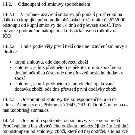
14.2. Odstoupení od smlouvy spotřebitelem
14.2.1. V případě uzavření smlouvy při použití prostředků na
dálku má kupující právo podle občanského zákoníku č.367/2000
odstoupit od kupní smlouvy do 14 dnů od převzetí zboží. Toto
právo je podmíněno nákupem jako fyzická osoba (nikoliv na
IČO).
14.2.2. Lhůta podle věty první běží ode dne uzavření smlouvy a
jde-li o:
kupní smlouvu, ode dne převzetí zboží
smlouvu, jejímž předmětem je několik druhů zboží nebo
dodání několika částí, ode dne převzetí poslední dodávky
zboží
smlouvu, jejímž předmětem je pravidelná opakovaná
dodávka zboží, ode dne převzetí první dodávky zboží.
14.2.3. Odstoupit od smlouvy lze korespondenčně, a to na
adrese: Almma s.r.o., Příbramská 1645, 263 01 Dobříš, nebo na e-
mailu:dobris@almma.cz
14.2.4. Odstoupí-li spotřebitel od smlouvy, zašle nebo předá
Prodávajícímu bez zbytečného odkladu, nejpozději do čtrnácti dnů
od odstoupení od smlouvy, zboží, které od něj obdržel, a to na své