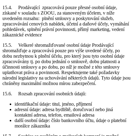
15.4. Prodávající zpracovává pouze přesné osobní údaje,
získané v souladu s ZOOU, za stanoveným účelem, v níže
uvedeném rozsahu: plnění smlouvy a poskytování služeb,
zpracovávání cenových nabídek, účetní a daňové účely, vymáhání
pohledávek, splnění právní povinnosti, přímý marketing, vedení
zákaznické evidence
15.5. Veškeré shromažďované osobní údaje Prodávající
shromažďuje a zpracovává pouze pro výše uvedené účely, po
dobu nezbytnou k plnění účelu, pro který jsou tyto osobní údaje
zpracovávány tj. po dobu jednání o smlouvě, dobu platnosti a
účinnosti smlouvy a po dobu, po níž je možné z této smlouvy
uplatňovat práva a povinnosti. Respektujeme také požadavky
národní legislativy na uchovávání některých údajů. Tyto údaje jsou
chráněny maximální možnou mírou zabezpečení.
15.6. Rozsah zpracování osobních údajů:
identifikační údaje: titul, jméno, příjmení
adresní údaje: adresa bydliště, doručovací nebo jiná
kontaktní adresa, telefon, emailová adresa
další osobní údaje: číslo bankovního účtu, údaje o platební
morálce zákazníka