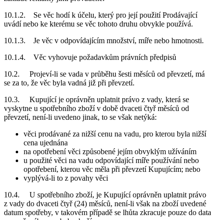
10.1.2. Se věc hodí k účelu, který pro její použití Prodávající
uvádí nebo ke kterému se věc tohoto druhu obvykle používá.
10.1.3. Je věc v odpovídajícím množství, míře nebo hmotnosti.
10.1.4. Věc vyhovuje požadavkům právních předpisů
10.2. Projeví-li se vada v průběhu šesti měsíců od převzetí, má
se za to, že věc byla vadná již při převzetí.
10.3. Kupující je oprávněn uplatnit právo z vady, která se
vyskytne u spotřebního zboží v době dvaceti čtyř měsíců od
převzetí, není-li uvedeno jinak, to se však netýká:
věci prodávané za nižší cenu na vadu, pro kterou byla nižší
cena ujednána
na opotřebení věci způsobené jejím obvyklým užíváním
u použité věci na vadu odpovídající míře používání nebo
opotřebení, kterou věc měla při převzetí Kupujícím; nebo
vyplývá-li to z povahy věci
10.4. U spotřebního zboží, je Kupující oprávněn uplatnit právo
z vady do dvaceti čtyř (24) měsíců, není-li však na zboží uvedené
datum spotřeby, v takovém případě se lhůta zkracuje pouze do data