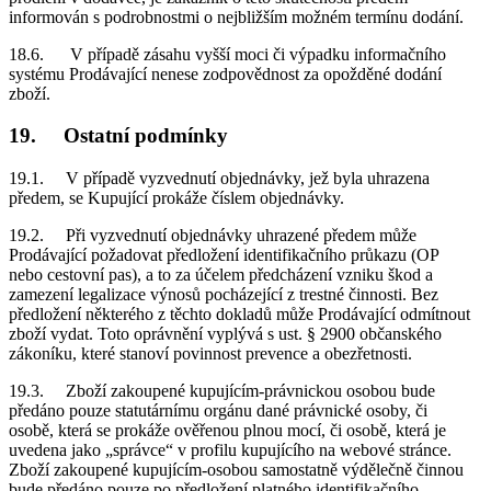
informován s podrobnostmi o nejbližším možném termínu dodání.
18.6. V případě zásahu vyšší moci či výpadku informačního
systému Prodávající nenese zodpovědnost za opožděné dodání
zboží.
19. Ostatní podmínky
19.1. V případě vyzvednutí objednávky, jež byla uhrazena
předem, se Kupující prokáže číslem objednávky.
19.2. Při vyzvednutí objednávky uhrazené předem může
Prodávající požadovat předložení identifikačního průkazu (OP
nebo cestovní pas), a to za účelem předcházení vzniku škod a
zamezení legalizace výnosů pocházející z trestné činnosti. Bez
předložení některého z těchto dokladů může Prodávající odmítnout
zboží vydat. Toto oprávnění vyplývá s ust. § 2900 občanského
zákoníku, které stanoví povinnost prevence a obezřetnosti.
19.3. Zboží zakoupené kupujícím-právnickou osobou bude
předáno pouze statutárnímu orgánu dané právnické osoby, či
osobě, která se prokáže ověřenou plnou mocí, či osobě, která je
uvedena jako „správce“ v profilu kupujícího na webové stránce.
Zboží zakoupené kupujícím-osobou samostatně výdělečně činnou
bude předáno pouze po předložení platného identifikačního