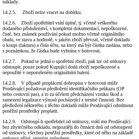
náklady.
14.2.5. Zboží nelze vracet na dobírku.
14.2.6. Zboží spotřebitel vrátí úplné, tj. včetně veškerého
dodaného příslušenství, s kompletní dokumentací, nepoškozené,
čisté, bez známek používání pokud možno včetně originálního
obalu, ve stavu a hodnotě, v jakém zboží převzal, včetně dokladu
o koupi (faktura) a čísla účtu, na který má být částka zaslána, nebo
s poznámkou, že částka bude vybrána v hotovosti.
14.2.7. Pokud se jedná o spotřební zboží, pak lze od smlouvy
odstoupit, pouze pokud Kupující dodá zboží nepoškozené a
nepoužité v neporušeném originálním balení.
14.2.8. V případě proplácení dobropisu v hotovosti může
Prodávající požadovat předložení identifikačního průkazu (OP
nebo cestovní pas), a to za účelem předcházení vzniku škod a
zamezení legalizace výnosů pocházející z trestné činnosti. Bez
předložení některého z těchto dokladů může Prodávající odmítnout
peněžní prostředky proplatit.
14.2.9. Odstoupí-li spotřebitel od smlouvy, vrátí mu Prodávající
bez zbytečného odkladu, nejpozději do čtrnácti dnů od odstoupení
od smlouvy, všechny peněžní prostředky, které od něho na základě
smlouvy přijal, stejným způsobem.