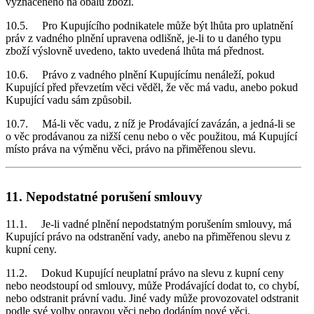
vyznačeného na obalu zboží.
10.5. Pro Kupujícího podnikatele může být lhůta pro uplatnění
práv z vadného plnění upravena odlišně, je-li to u daného typu
zboží výslovně uvedeno, takto uvedená lhůta má přednost.
10.6. Právo z vadného plnění Kupujícímu nenáleží, pokud
Kupující před převzetím věci věděl, že věc má vadu, anebo pokud
Kupující vadu sám způsobil.
10.7. Má-li věc vadu, z níž je Prodávající zavázán, a jedná-li se
o věc prodávanou za nižší cenu nebo o věc použitou, má Kupující
místo práva na výměnu věci, právo na přiměřenou slevu.
11. Nepodstatné porušení smlouvy
11.1. Je-li vadné plnění nepodstatným porušením smlouvy, má
Kupující právo na odstranění vady, anebo na přiměřenou slevu z
kupní ceny.
11.2. Dokud Kupující neuplatní právo na slevu z kupní ceny
nebo neodstoupí od smlouvy, může Prodávající dodat to, co chybí,
nebo odstranit právní vadu. Jiné vady může provozovatel odstranit
podle své volby opravou věci nebo dodáním nové věci.