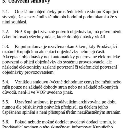
5. Uzavření smlouvy
5.1. Odesláním objednávky prostřednictvím e-shopu Kupující
stvrzuje, že se seznámil s těmito obchodními podmínkami a že s
nimi souhlasí.
5.2. Než Kupující závazně potvrdí objednávku, má právo měnit
(zkontrolovat) všechny údaje, které do objednávky vložil.
5.3. Kupní smlouva je uzavřena okamžikem, kdy Prodávající
oznámí Kupujícímu akceptaci objednávky nebo její části.
Akceptací objednávky není automaticky generované elektronické
potvrzení o přijetí objednávky do systému provozovatele, ale
následné elektronicky zaslané potvrzení či telefonické potvrzení
objednávky provozovatelem.
5.4. Vzniklou smlouvu (včetně dohodnuté ceny) lze měnit nebo
rušit pouze na základě dohody stran nebo na základě zákonných
důvodů, není-li ve VOP uvedeno jinak.
5.5. Uzavřená smlouva je prodávajícím archivována po dobu
nutnou dle příslušných právních předpisů, za účelem jejího
úspěšného splnění a není přístupná třetím nezúčastněným stranám.
5.6. Pokud nebude možné dodržet uvedený dodací termín, je
Prodávající povinen o této skutečnosti informovat Kupujícího