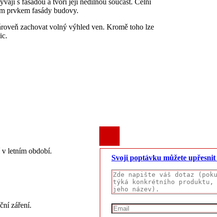
vají s fasádou a tvoří její nedílnou součást. Čelní
ným prvkem fasády budovy.
zároveň zachovat volný výhled ven. Kromě toho lze
ic.
í v letním období.
Svoji poptávku můžete upřesni
ční záření.