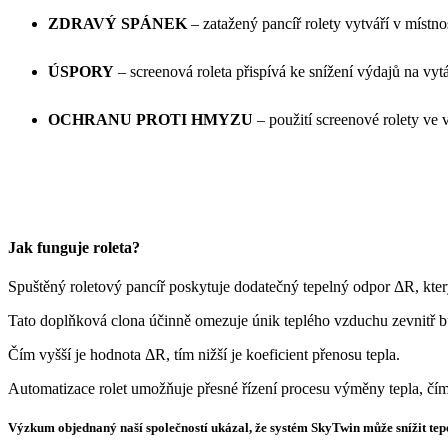
ZDRAVÝ SPÁNEK
– zatažený pancíř rolety vytváří v místn
ÚSPORY
– screenová roleta přispívá ke snížení výdajů na vytá
OCHRANU PROTI HMYZU
– použití screenové rolety ve 
Jak funguje roleta?
Spuštěný roletový pancíř poskytuje dodatečný tepelný odpor ΔR, kte
Tato doplňková clona účinně omezuje únik teplého vzduchu zevnitř 
Čím vyšší je hodnota ΔR, tím nižší je koeficient přenosu tepla.
Automatizace rolet umožňuje přesné řízení procesu výměny tepla, čímž 
Výzkum objednaný naší společností ukázal, že systém SkyTwin může snížit tep