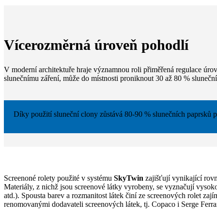
Vícerozměrná úroveň pohodlí
V moderní architektuře hraje významnou roli přiměřená regulace úrovn
slunečnímu záření, může do místnosti proniknout 30 až 80 % slunečníh
Díky použití sluneční clony zůstává 80-90 % slunečních paprsků př
Screenoné rolety použité v systému
SkyTwin
zajišťují vynikající ro
Materiály, z nichž jsou screenové látky vyrobeny, se vyznačují vyso
atd.). Spousta barev a rozmanitost látek činí ze screenových rolet za
renomovanými dodavateli screenových látek, tj. Copaco i Serge Ferrar