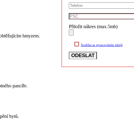
Přiložit nákres (max.5mb)
d obtěžujícím hmyzem.
Souhlas se zpracováním údajů
tného pancíře.
pění bytů.