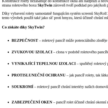
Konstrukce rolety nezasahuje do konstrukce okna ani nadpraží a neov
strana roletového boxu
SkyTwin
zároveň tvoří podklad pro jakýkoli
Díky vybavení rolety samostatně fungujícím systém screenů SkyRoll 
tento výrobek použít také jako síť proti hmyzu, která účinně chrání m
Co získáte díky SkyTwin?
BEZPEČNOST
– roletový pancíř může potenciálního zloděj
ZVUKOVOU IZOLACI
– clona v podobě roletového pancíře
VYNIKAJÍCÍ TEPELNOU IZOLACI
– spuštěný roletový p
PROTISLUNEČNÍ OCHRANU
– jak pancíř rolety, tak lát
SOUKROMÍ
– roletový pancíř chrání interiéry našich domov
ZABEZPEČENÍ OKEN
– pancíř rolet účinně chrání okenní 