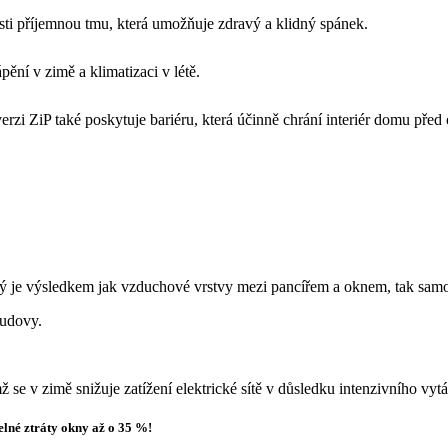
osti příjemnou tmu, která umožňuje zdravý a klidný spánek.
pění v zimě a klimatizaci v létě.
verzi ZiP také poskytuje bariéru, která účinně chrání interiér domu pře
rý je výsledkem jak vzduchové vrstvy mezi pancířem a oknem, tak samo
budovy.
se v zimě snižuje zatížení elektrické sítě v důsledku intenzivního vytá
elné ztráty okny až o 35 %!