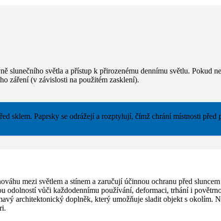
ě slunečního světla a přístup k přirozenému dennímu světlu. Pokud nen
o záření (v závislosti na použitém zasklení).
ed sklem. Paprsky se odrážejí a rozptylují, čímž chrání místnosti před 
vnováhu mezi světlem a stínem a zaručují účinnou ochranu před sluncem 
kou odolností vůči každodennímu používání, deformaci, trhání i povětr
jímavý architektonický doplněk, který umožňuje sladit objekt s okolím. 
i.