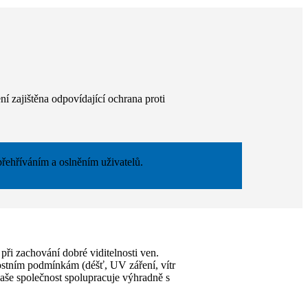
í zajištěna odpovídající ochrana proti
přehříváním a oslněním uživatelů.
při zachování dobré viditelnosti ven.
nostním podmínkám (déšť, UV záření, vítr
Naše společnost spolupracuje výhradně s