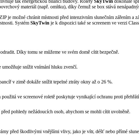
livňuje tak energetickou bilanci budovy. Rolety
SkyTwin
dokonale splý
 povrchový materiál (např. omítku), díky čemuž se box stává nenápad
ZIP je možné chránit místnosti před intenzivním slunečním zářením a 
ístnosti. Systém
SkyTwin
je k dispozici také se screenem ve verzi Class
e odradit. Díky tomu se můžeme ve svém domě cítit bezpečně.
 umožňuje snížit vnímání hluku zvenčí.
ancíř v zimě dokáže snížit tepelné ztráty okny až o 26 %.
ka použitá ve screenové roletě poskytuje vynikající ochranu proti přehřát
ů před pohledy nežádoucích osob, abychom se mohli cítit uvolněně.
rámy před škodlivými vnějšími vlivy, jako je vítr, déšť nebo přímé slune